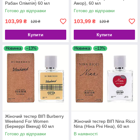
Рабан Олімпія) 60 мл
Амор), 60 мл
Готово до відправки
Готово до відправки
103,99
103,99
₴
₴
120 ₴
120 ₴
Купити
Купити
Новинка
–13%
Новинка
–13%
Жіночий тестер ВІП Burberry
Weekend For Women
Жіночий тестер ВІП Nina Ricci
(Беркеррі Вікенд) 60 мл
Nina (Ніна Річі Ніна), 60 мл
Готово до відправки
В наявності