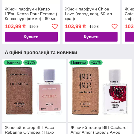
Жіночі парфуми Kenzo
Жіночі парфуми Chloe
Жіно
L'Eau Kenzo Pour Femme (
Love (холод лав), 60 мл
Cafe
Кензо пур фемме) , 60 мл
крафт
кафе
крафт
103,99
103,99
103
₴
₴
120 ₴
120 ₴
Купити
Купити
Акційні пропозиції та новинки
Новинка
–13%
Новинка
–13%
Жіночий тестер ВІП Paco
Жіночий тестер ВІП Cacharel
Rabanne Olympea ( Пако
Amor Amor (Карель Амор