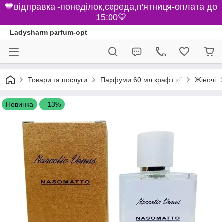
💙відправка -понеділок,середа,п'ятниця-оплата до
15:00💛
Ladysharm parfum-opt
Парфуми 60 мл крафт ✅
Товари та послуги
Жіночі
Новинка
–13%