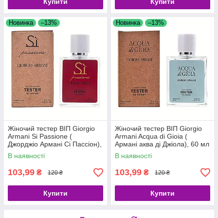
Купити
Купити
Новинка
–13%
Новинка
–13%
Жіночий тестер ВІП Giorgio
Жіночий тестер ВІП Giorgio
Armani Si Passione (
Armani Acqua di Gioia (
Джорджіо Армані Сі Пассіон),
Армані аква ді Джіола), 60 мл
60 мл
В наявності
В наявності
103,99
103,99
₴
₴
120 ₴
120 ₴
Купити
Купити