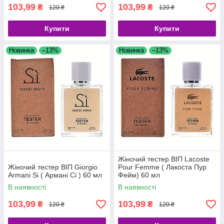
103,99
103,99
₴
₴
120 ₴
120 ₴
Купити
Купити
Новинка
–13%
Новинка
–13%
Жіночий тестер ВІП Lacoste
Жіночий тестер ВІП Giorgio
Pour Femme ( Лакоста Пур
Armani Si ( Армані Сі ) 60 мл
Фейм) 60 мл
В наявності
В наявності
103,99
103,99
₴
₴
120 ₴
120 ₴