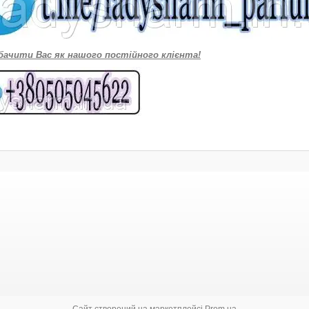
бачити Вас як нашого постійного клієнта!