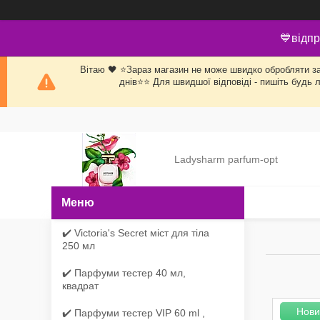
💙відпр
Вітаю 🖤 ⭐Зараз магазин не може швидко обробляти заяв
днів⭐⭐ Для швидшої відповіді - пишіть будь 
Ladysharm parfum-opt
✔️ Victoria's Secret міст для тіла
250 мл
✔️ Парфуми тестер 40 мл,
квадрат
Нови
✔️ Парфуми тестер VIP 60 ml ,