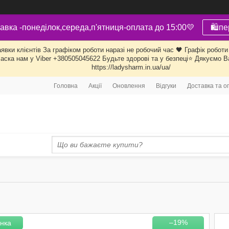
авка -понеділок,середа,п'ятниця-оплата до 15:00💛
🛍пе
ки клієнтів За графіком роботи наразі не робочий час 🖤 Графік роботи 
ласка нам у Viber +380505045622 Будьте здорові та у безпеці⭐ Дякуємо В
https://ladysharm.in.ua/ua/
Головна
Акції
Оновлення
Відгуки
Доставка та о
–19%
нка