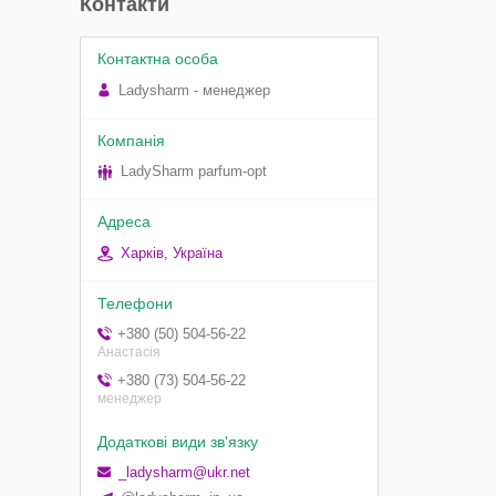
Контакти
Ladysharm - менеджер
LadySharm parfum-opt
Харків, Україна
+380 (50) 504-56-22
Анастасія
+380 (73) 504-56-22
менеджер
_ladysharm@ukr.net