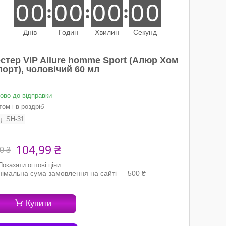
0
0
0
0
0
0
0
0
Днів
Годин
Хвилин
Секунд
естер VIP Allure homme Sport (Алюр Хом
орт), чоловічий 60 мл
тово до відправки
ом і в роздріб
д:
SH-31
104,99 ₴
0 ₴
Показати оптові ціни
німальна сума замовлення на сайті — 500 ₴
Купити