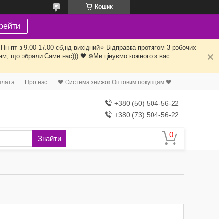
Кошик
рейти
Пн-пт з 9.00-17.00 сб,нд вихідний⭐️ Відправка протягом 3 робочих
ам, що обрали Саме нас))) 🖤 ❄️Ми цінуємо кожного з вас
плата
Про нас
🖤 Система знижок Оптовим покупцям 🖤
+380 (50) 504-56-22
+380 (73) 504-56-22
Знайти