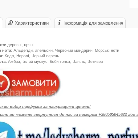
с
Характеристики
Інформація для замовлення
ата:
деревні, пряні
а нота:
Альдегіди, апельсин, Червоний мандарин, Морські ноти
ця:
Кедр, Неролі, Чорний перець
ота:
Амбра, Білий мускус, боби тонка, Ваніль, Ветивер
икий вибір парфумів за найкращими цінами!
тань ви можете звернутися до нас за номером +380505045622 або 