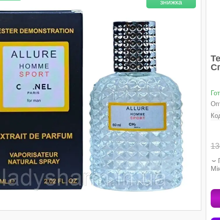
Т
Сп
Го
Опт
Ко
13
Мі