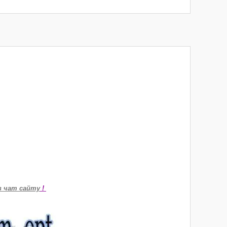
в чат сайту
!