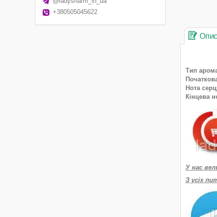
@ladysharm_in_ua
+380505045622
Опи
Тип аром
Початков
Нота сер
Кінцева н
У нас вел
З усіх пи