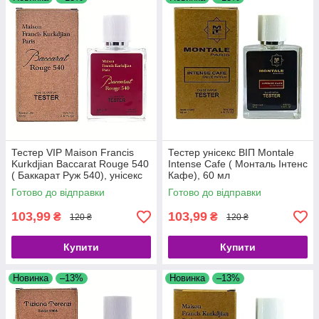
Тестер VIP Maison Francis
Тестер унісекс ВІП Montale
Kurkdjian Baccarat Rouge 540
Intense Cafe ( Монталь Інтенс
( Баккарат Руж 540), унісекс
Кафе), 60 мл
60 мл червоний
Готово до відправки
Готово до відправки
103,99
103,99
₴
₴
120 ₴
120 ₴
Купити
Купити
Новинка
–13%
Новинка
–13%