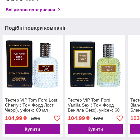
Всі умови повернення
Подібні товари компанії
Тестер VIP Tom Ford Lost
Тестер VIP Tom Ford
Тест
Cherry ( Том Форд Лост
Vanilla Sex ( Том Форд
Blan
Черрі), унісекс 60 мл
Ванілла Секс), унісекс 60
Блан
мл
104,99
104,99
103
₴
₴
130 ₴
130 ₴
Купити
Купити