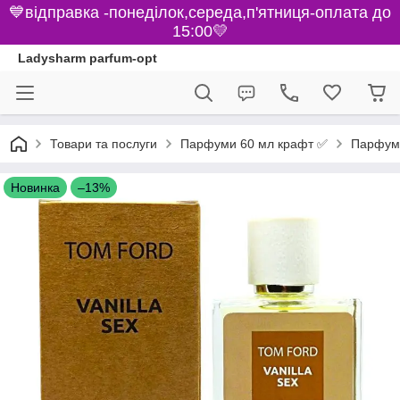
💙відправка -понеділок,середа,п'ятниця-оплата до
15:00💛
Ladysharm parfum-opt
Парфуми 60 мл крафт ✅
Товари та послуги
Парфуми
Новинка
–13%