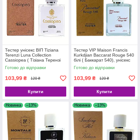
Тестер унісекс ВІП Tiziana
Тестер VIP Maison Francis
Terenzi Luna Collection
Kurkdjian Baccarat Rouge 540
Cassiopea ( Тізіана Терензі
білі ( Баккарат 540), унісекс
Місяць Кассіопія), 60 мл
60 мл
Готово до відправки
Готово до відправки
103,99
103,99
₴
₴
120 ₴
120 ₴
Купити
Купити
Новинка
–13%
Новинка
–13%