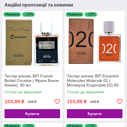
Акційні пропозиції та новинки
Новинка
–13%
Новинка
–13%
Тестер унісекс ВІП Franck
Тестер унісекс ВІП Escentric
Boclet Cocaine ( Франк Бокле
Molecules Molecule 02 (
Кокаїн), 60 мл
Молекула Есцентрик 02) 60
мл
Готово до відправки
Готово до відправки
103,99
103,99
₴
₴
120 ₴
120 ₴
Купити
Купити
Новинка
–13%
Новинка
–13%