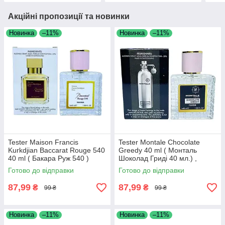
Акційні пропозиції та новинки
Новинка
–11%
Новинка
–11%
Tester Maison Francis
Tester Montale Chocolate
Kurkdjian Baccarat Rouge 540
Greedy 40 ml ( Монталь
40 ml ( Бакара Руж 540 )
Шоколад Гриді 40 мл.) ,
унісекс білі
унісекс
Готово до відправки
Готово до відправки
87,99
87,99
₴
₴
99 ₴
99 ₴
Новинка
–11%
Новинка
–11%