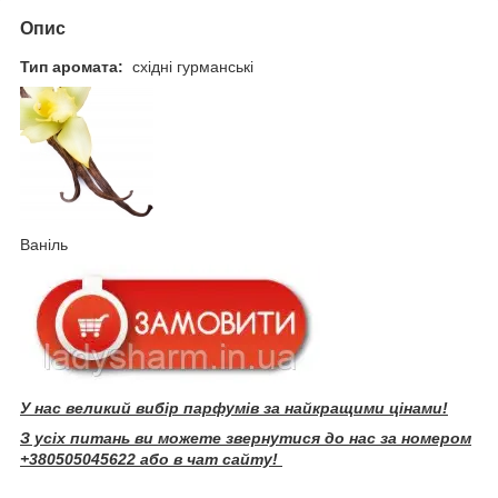
Опис
Тип аромата:
східні гурманські
Ваніль
У нас великий вибір парфумів за найкращими цінами!
З усіх питань ви можете звернутися до нас за номером
+380505045622 або в чат сайту!