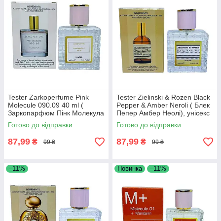
Tester Zarkoperfume Pink
Tester Zielinski & Rozen Black
Molecule 090.09 40 ml (
Pepper & Amber Neroli ( Блек
Заркопарфюм Пінк Молекула
Пепер Амбер Неолі), унісекс
090.09 40 мл.) , унісекс
Готово до відправки
Готово до відправки
87,99
87,99
₴
₴
99 ₴
99 ₴
–11%
Новинка
–11%