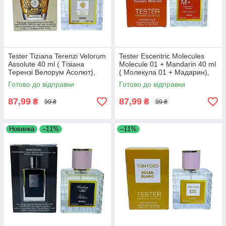
Tester Tiziana Terenzi Velorum
Tester Escentric Molecules
Assolute 40 ml ( Тізіана
Molecule 01 + Mandarin 40 ml
Терензі Велорум Асолют),
( Молекула 01 + Мадарин),
унісекс
унісекс
Готово до відправки
Готово до відправки
87,99
87,99
₴
₴
99 ₴
99 ₴
Новинка
–11%
–11%