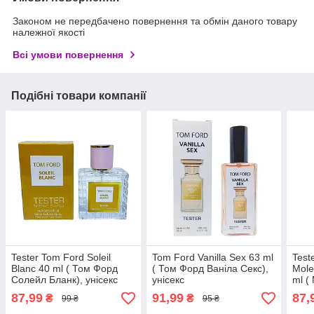
Законом не передбачено повернення та обмін даного товару
належної якості
Всі умови повернення
Подібні товари компанії
Tester Tom Ford Soleil
Tom Ford Vanilla Sex 63 ml
Test
Blanc 40 ml ( Том Форд
( Том Форд Ваніла Секс),
Mole
Солейл Бланк), унісекс
унісекс
ml (
Мада
87,99
91,99
87,
₴
₴
99 ₴
95 ₴