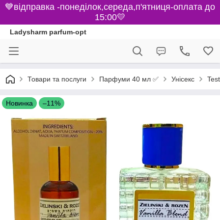
💙відправка -понеділок,середа,п'ятниця-оплата до
15:00💛
Ladysharm parfum-opt
Парфуми 40 мл ✅
Товари та послуги
Унісекс
Test
Новинка
–11%