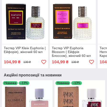
Тестер VIP Kleiн Euphoria (
Тестер VIP Euphoria
Тест
Ейфорія), жіночий 60 мл
Blossom ( Ейфрія
Herr
Блоссом), жіночий 60 мл
Каро
Герл
104,99
104,99
104
₴
₴
130 ₴
130 ₴
Акційні пропозиції та новинки
Новинка
–13%
Новинка
–13%