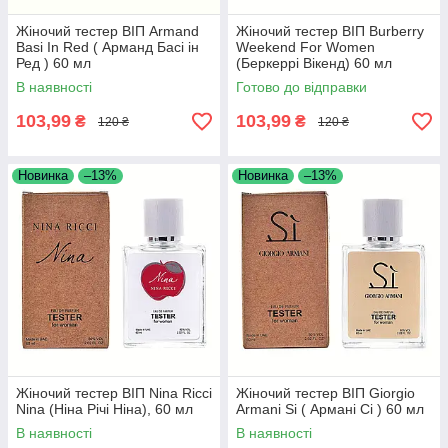
Жіночий тестер ВІП Armand
Жіночий тестер ВІП Burberry
Basi In Red ( Арманд Басі ін
Weekend For Women
Ред ) 60 мл
(Беркеррі Вікенд) 60 мл
В наявності
Готово до відправки
103,99
103,99
₴
₴
120 ₴
120 ₴
Новинка
–13%
Новинка
–13%
Жіночий тестер ВІП Nina Ricci
Жіночий тестер ВІП Giorgio
Nina (Ніна Річі Ніна), 60 мл
Armani Si ( Армані Сі ) 60 мл
В наявності
В наявності