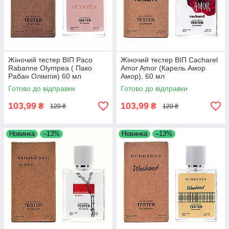
Жіночий тестер ВІП Paco
Жіночий тестер ВІП Cacharel
Rabanne Olympea ( Пако
Amor Amor (Карель Амор
Рабан Олімпія) 60 мл
Амор), 60 мл
Готово до відправки
Готово до відправки
103,99
103,99
₴
₴
120 ₴
120 ₴
Новинка
–13%
Новинка
–13%