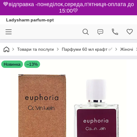
💙відправка -понеділок,середа,п'ятниця-оплата до
15:00💛
Ladysharm parfum-opt
Парфуми 60 мл крафт ✅
Товари та послуги
Жіночі
Новинка
–13%