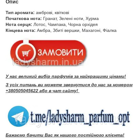
Опис
Тип аромата:
амброві, квіткові
Початкова нота:
Гранат, Зелені ноти, Хурма
Нота серця:
Лотос, Чампака, Чорна орхідея
Кінцева нота:
Амбра, Збиті вершки, Махагоні, Фіалка
У нас великий вибір парфумів за найкращими цінами!
З усіх питань ви можете звернутися до нас за номером
+380505045622 або в чат сайту!
Бажаємо бачити Вас як нашого постійного клієнта!