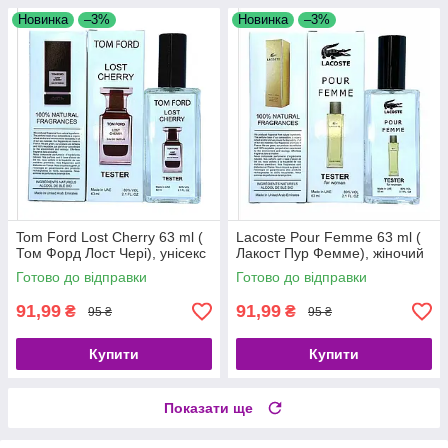
Новинка
–3%
Новинка
–3%
Tom Ford Lost Cherry 63 ml (
Lacoste Pour Femme 63 ml (
Том Форд Лост Чері), унісекс
Лакост Пур Фемме), жіночий
Готово до відправки
Готово до відправки
91,99
91,99
₴
₴
95 ₴
95 ₴
Купити
Купити
Показати ще