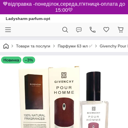
💙відправка -понеділок,середа,п'ятниця-оплата до
15:00💛
Ladysharm parfum-opt
Парфуми 63 мл ✅
Товари та послуги
Givenchy Pour 
Новинка
–3%