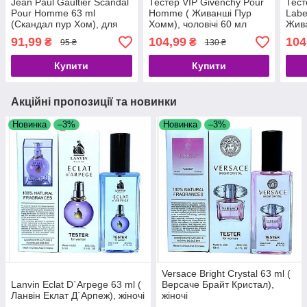
Jean Paul Gaultier Scandal
Тестер VIP Givenchy Pour
Тест
Pour Homme 63 ml
Homme ( Живанші Пур
Labe
(Скандал пур Хом), для
Хомм), чоловічі 60 мл
Жив
чоловіків
Лейб
91,99
104,99
104
₴
₴
95 ₴
130 ₴
Купити
Купити
Акційні пропозиції та новинки
Новинка
–3%
Новинка
–3%
Versace Bright Crystal 63 ml (
Lanvin Eclat D`Arpege 63 ml (
Версаче Брайт Кристал),
Ланвін Еклат Д`Арпеж), жіночі
жіночі