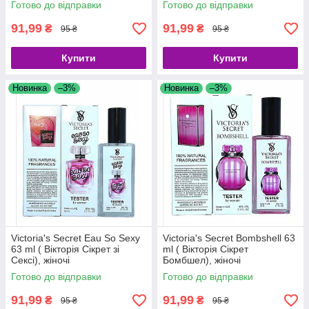
Готово до відправки
Готово до відправки
91,99
91,99
₴
₴
95 ₴
95 ₴
Купити
Купити
Новинка
–3%
Новинка
–3%
Victoria's Secret Eau So Sexy
Victoria's Secret Bombshell 63
63 ml ( Вікторія Сікрет зі
ml ( Вікторія Сікрет
Сексі), жіночі
Бомбшел), жіночі
Готово до відправки
Готово до відправки
91,99
91,99
₴
₴
95 ₴
95 ₴