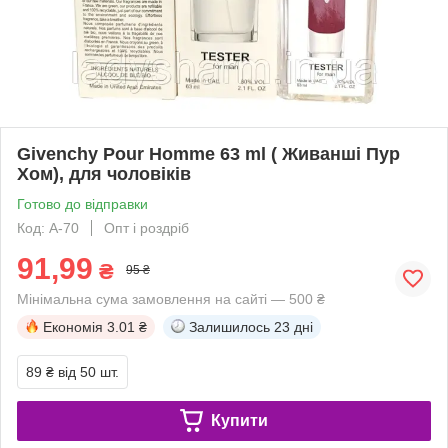
Givenchy Pour Homme 63 ml ( Живанші Пур
Хом), для чоловіків
Готово до відправки
Код: А-70
Опт і роздріб
91,99
₴
95 ₴
Мінімальна сума замовлення на сайті — 500 ₴
Економія
3.01 ₴
Залишилось
23 дні
89 ₴
від 50 шт.
Купити