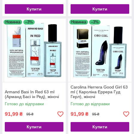
Купити
Купити
Новинка
–3%
Новинка
–3%
Carolina Herrera Good Girl 63
Armand Basi In Red 63 ml
ml ( Кароліна Еррера Гуд
(Арманд Басі ін Ред), жіночі
Герл), жіночі
Готово до відправки
Готово до відправки
91,99
91,99
₴
₴
95 ₴
95 ₴
Купити
Купити