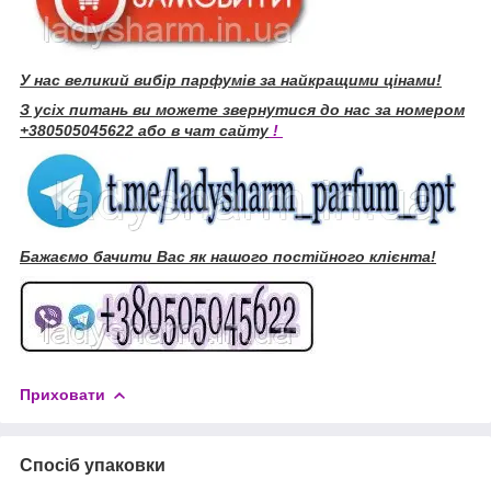
У нас великий вибір парфумів за найкращими цінами!
З усіх питань ви можете звернутися до нас за номером
+380505045622 або в чат сайту
!
Бажаємо бачити Вас як нашого постійного клієнта!
Приховати
Спосіб упаковки