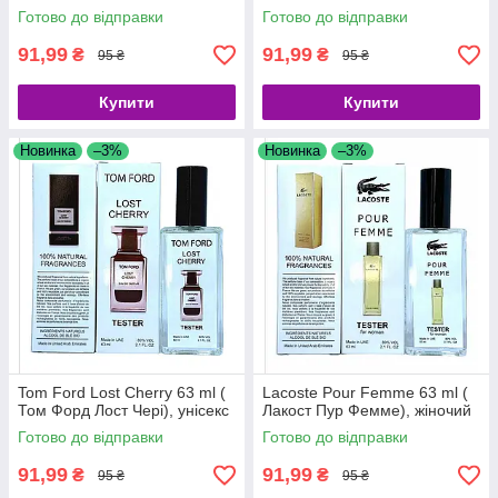
Готово до відправки
Готово до відправки
91,99
91,99
₴
₴
95 ₴
95 ₴
Купити
Купити
Новинка
–3%
Новинка
–3%
Tom Ford Lost Cherry 63 ml (
Lacoste Pour Femme 63 ml (
Том Форд Лост Чері), унісекс
Лакост Пур Фемме), жіночий
Готово до відправки
Готово до відправки
91,99
91,99
₴
₴
95 ₴
95 ₴