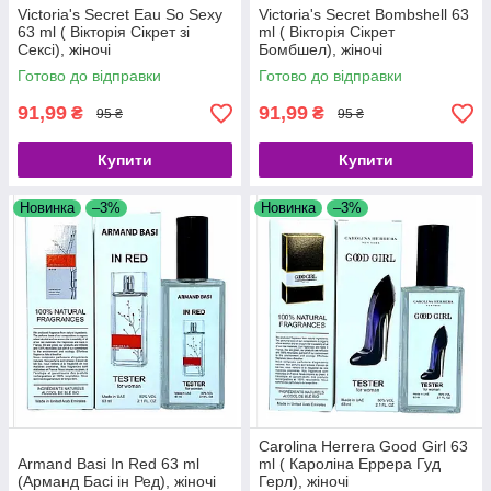
Victoria's Secret Eau So Sexy
Victoria's Secret Bombshell 63
63 ml ( Вікторія Сікрет зі
ml ( Вікторія Сікрет
Сексі), жіночі
Бомбшел), жіночі
Готово до відправки
Готово до відправки
91,99
91,99
₴
₴
95 ₴
95 ₴
Купити
Купити
Новинка
–3%
Новинка
–3%
Carolina Herrera Good Girl 63
Armand Basi In Red 63 ml
ml ( Кароліна Еррера Гуд
(Арманд Басі ін Ред), жіночі
Герл), жіночі