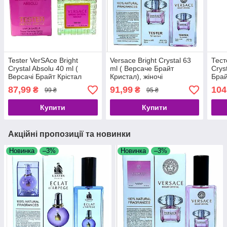
Tester VerSAce Bright
Versace Bright Crystal 63
Тест
Crystal Absolu 40 ml (
ml ( Версаче Брайт
Crys
Версачі Брайт Крістал
Кристал), жіночі
Брай
Абсолю), жіночі
жіно
87,99
91,99
104
₴
₴
99 ₴
95 ₴
Купити
Купити
Акційні пропозиції та новинки
Новинка
–3%
Новинка
–3%