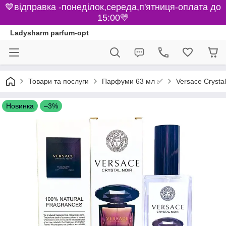
💙відправка -понеділок,середа,п'ятниця-оплата до
15:00💛
Ladysharm parfum-opt
Парфуми 63 мл ✅
Товари та послуги
Versace Crystal
Новинка
–3%