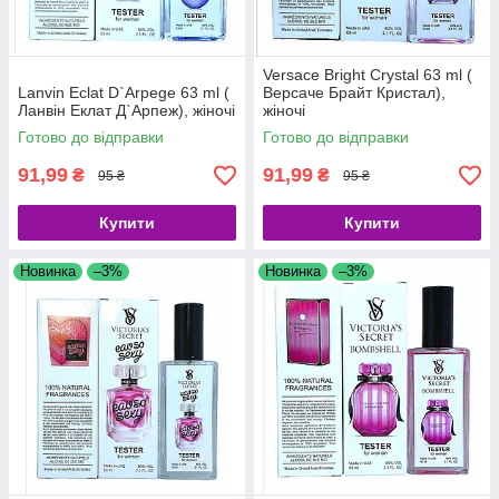
Versace Bright Crystal 63 ml (
Lanvin Eclat D`Arpege 63 ml (
Версаче Брайт Кристал),
Ланвін Еклат Д`Арпеж), жіночі
жіночі
Готово до відправки
Готово до відправки
91,99
91,99
₴
₴
95 ₴
95 ₴
Купити
Купити
Новинка
–3%
Новинка
–3%