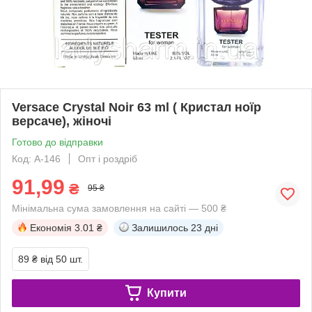
Versace Crystal Noir 63 ml ( Кристал ноїр
версаче), жіночі
Готово до відправки
Код: А-146
Опт і роздріб
91,99
₴
95 ₴
Мінімальна сума замовлення на сайті — 500 ₴
Економія
3.01 ₴
Залишилось
23 дні
89 ₴
від 50 шт.
Купити