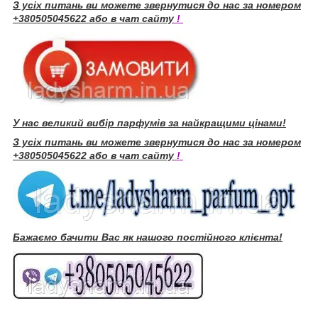
З усіх питань ви можете звернутися до нас за номером
+380505045622 або в чат сайту
!
У нас великий вибір парфумів за найкращими цінами!
З усіх питань ви можете звернутися до нас за номером
+380505045622 або в чат сайту
!
Бажаємо бачити Вас як нашого постійного клієнта!