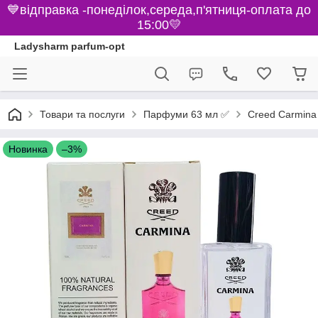
💙відправка -понеділок,середа,п'ятниця-оплата до
15:00💛
Ladysharm parfum-opt
Парфуми 63 мл ✅
Товари та послуги
Creed Carmina 
Новинка
–3%