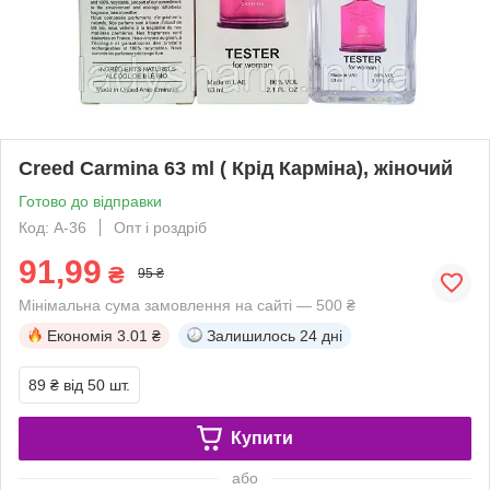
Creed Carmina 63 ml ( Крід Карміна), жіночий
Готово до відправки
Код: А-36
Опт і роздріб
91,99
₴
95 ₴
Мінімальна сума замовлення на сайті — 500 ₴
Економія
3.01 ₴
Залишилось
24 дні
89 ₴
від 50 шт.
Купити
або