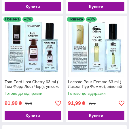
Купити
Купити
Новинка
–3%
Новинка
–3%
Tom Ford Lost Cherry 63 ml (
Lacoste Pour Femme 63 ml (
Том Форд Лост Чері), унісекс
Лакост Пур Фемме), жіночий
Готово до відправки
Готово до відправки
91,99
91,99
₴
₴
95 ₴
95 ₴
Купити
Купити