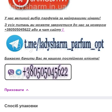
У нас великий вибір парфумів за найкращими цінами!
З усіх питань ви можете звернутися до нас за номером
+380505045622 або в чат сайту
!
Бажаємо бачити Вас як нашого постійного клієнта!
Приховати
Спосіб упаковки