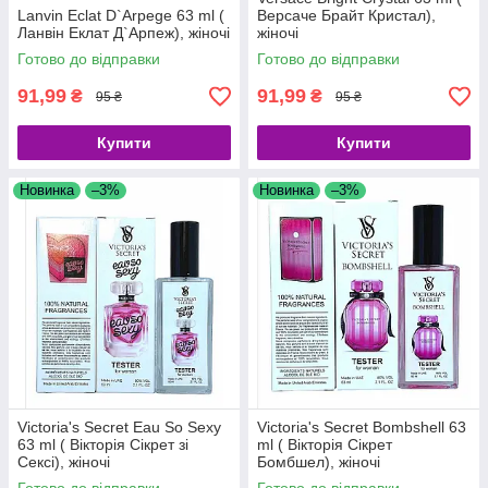
Lanvin Eclat D`Arpege 63 ml (
Версаче Брайт Кристал),
Ланвін Еклат Д`Арпеж), жіночі
жіночі
Готово до відправки
Готово до відправки
91,99
91,99
₴
₴
95 ₴
95 ₴
Купити
Купити
Новинка
–3%
Новинка
–3%
Victoria's Secret Eau So Sexy
Victoria's Secret Bombshell 63
63 ml ( Вікторія Сікрет зі
ml ( Вікторія Сікрет
Сексі), жіночі
Бомбшел), жіночі