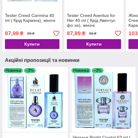
Tester Creed Carmina 40
Tester Creed Aventus for
Жіно
ml ( Крід Карміна), жіночі
Her 40 ml ( Крід Авентус
Cree
фо хе), жіночі
Карм
87,99
87,99
103
₴
₴
99 ₴
99 ₴
Купити
Купити
Акційні пропозиції та новинки
Новинка
–3%
Новинка
–3%
Versace Bright Crystal 63 ml (