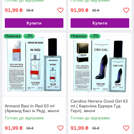
Готово до відправки
Готово до відправки
91,99
91,99
₴
₴
95 ₴
95 ₴
Купити
Купити
Новинка
–3%
Новинка
–3%
Carolina Herrera Good Girl 63
Armand Basi In Red 63 ml
ml ( Кароліна Еррера Гуд
(Арманд Басі ін Ред), жіночі
Герл), жіночі
Готово до відправки
Готово до відправки
91,99
91,99
₴
₴
95 ₴
95 ₴