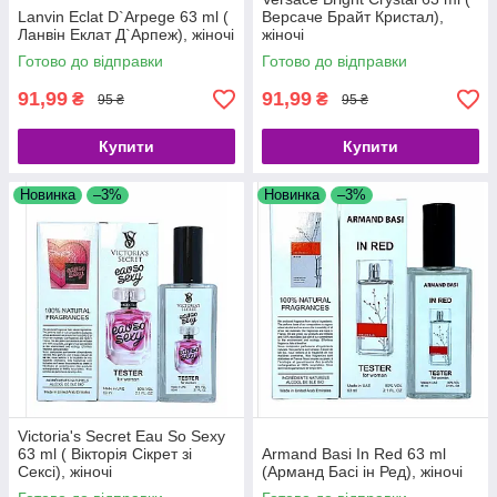
Lanvin Eclat D`Arpege 63 ml (
Версаче Брайт Кристал),
Ланвін Еклат Д`Арпеж), жіночі
жіночі
Готово до відправки
Готово до відправки
91,99
91,99
₴
₴
95 ₴
95 ₴
Купити
Купити
Новинка
–3%
Новинка
–3%
Victoria's Secret Eau So Sexy
63 ml ( Вікторія Сікрет зі
Armand Basi In Red 63 ml
Сексі), жіночі
(Арманд Басі ін Ред), жіночі