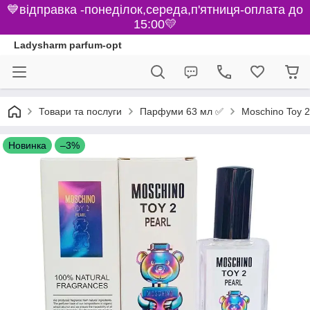
💙відправка -понеділок,середа,п'ятниця-оплата до
15:00💛
Ladysharm parfum-opt
Парфуми 63 мл ✅
Товари та послуги
Moschino Toy 2 
Новинка
–3%