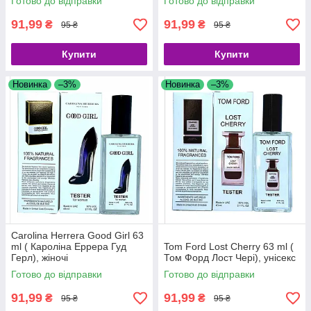
Готово до відправки
Готово до відправки
91,99
91,99
₴
₴
95 ₴
95 ₴
Купити
Купити
Новинка
–3%
Новинка
–3%
Carolina Herrera Good Girl 63
ml ( Кароліна Еррера Гуд
Tom Ford Lost Cherry 63 ml (
Герл), жіночі
Том Форд Лост Чері), унісекс
Готово до відправки
Готово до відправки
91,99
91,99
₴
₴
95 ₴
95 ₴