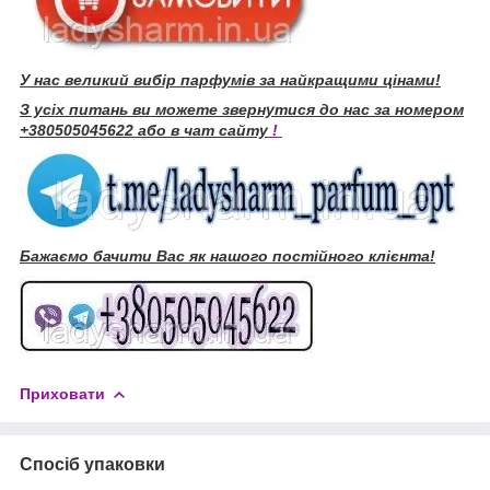
У нас великий вибір парфумів за найкращими цінами!
З усіх питань ви можете звернутися до нас за номером
+380505045622 або в чат сайту
!
Бажаємо бачити Вас як нашого постійного клієнта!
Приховати
Спосіб упаковки