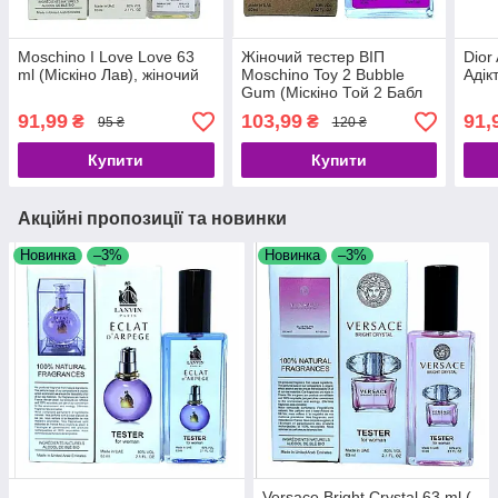
Moschino I Love Love 63
Жіночий тестер ВІП
Dior
ml (Міскіно Лав), жіночий
Moschino Toy 2 Bubble
Адікт
Gum (Міскіно Той 2 Бабл
Гум), 60 мл
91,99
103,99
91,
₴
₴
95 ₴
120 ₴
Купити
Купити
Акційні пропозиції та новинки
Новинка
–3%
Новинка
–3%
Versace Bright Crystal 63 ml (