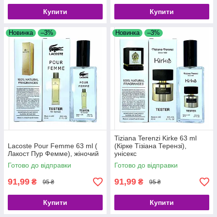
Купити
Купити
Новинка
–3%
Новинка
–3%
Tiziana Terenzi Kirke 63 ml
Lacoste Pour Femme 63 ml (
(Кірке Тізіана Терензі),
Лакост Пур Фемме), жіночий
унісекс
Готово до відправки
Готово до відправки
91,99
91,99
₴
₴
95 ₴
95 ₴
Купити
Купити