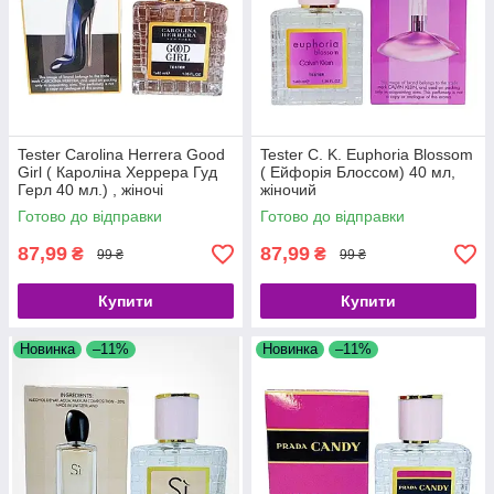
Tester Carolina Herrera Good
Tester C. K. Euphoria Blossom
Girl ( Кароліна Херрера Гуд
( Ейфорія Блоссом) 40 мл,
Герл 40 мл.) , жіночі
жіночий
Готово до відправки
Готово до відправки
87,99
87,99
₴
₴
99 ₴
99 ₴
Купити
Купити
Новинка
–11%
Новинка
–11%