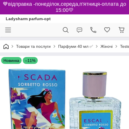
💙відправка -понеділок,середа,п'ятниця-оплата до
15:00💛
Ladysharm parfum-opt
Парфуми 40 мл ✅
Товари та послуги
Жіночі
Test
Новинка
–11%