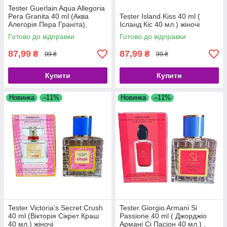
Tester Guerlain Aqua Allegoria
Pera Granita 40 ml (Аква
Tester Island Kiss 40 ml (
Алегорія Пера Граніта),
Ісланд Кіс 40 мл.) жіночі
жіночий
Готово до відправки
Готово до відправки
87,99
87,99
₴
₴
99 ₴
99 ₴
Купити
Купити
Новинка
–11%
Новинка
–11%
Tester Victoria's Secret Crush
Tester Giorgio Armani Si
40 ml (Вікторія Сікрет Краш
Passione 40 ml ( Джорджіо
40 мл.) жіночі
Армані Сі Пасіон 40 мл.) ,