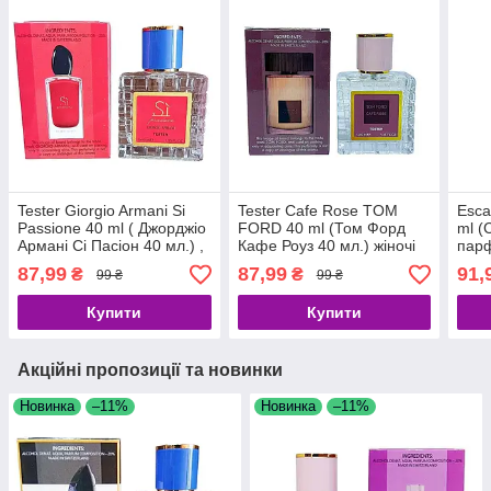
Tester Giorgio Armani Si
Tester Cafe Rose TOM
Esca
Passione 40 ml ( Джорджіо
FORD 40 ml (Том Форд
ml (
Армані Сі Пасіон 40 мл.) ,
Кафе Роуз 40 мл.) жіночі
пар
жіночі
87,99
87,99
91,
₴
₴
99 ₴
99 ₴
Купити
Купити
Акційні пропозиції та новинки
Новинка
–11%
Новинка
–11%