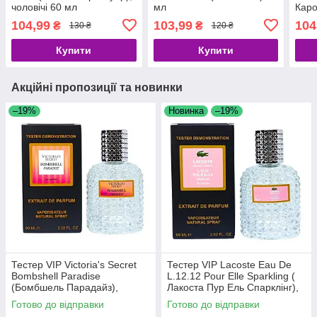
чоловічі 60 мл
мл
Каро
Нью 
104,99
103,99
104
₴
₴
130 ₴
120 ₴
Купити
Купити
Акційні пропозиції та новинки
–19%
Новинка
–19%
Тестер VIP Victoria's Secret
Тестер VIP Lacoste Eau De
Bombshell Paradise
L.12.12 Pour Elle Sparkling (
(Бомбшель Парадайз),
Лакоста Пур Ель Спарклінг),
жіночий 60 мл
жіночі 60 мл
Готово до відправки
Готово до відправки