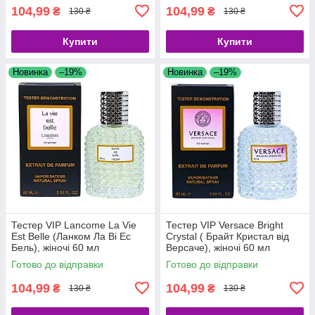
104,99
104,99
₴
₴
130 ₴
130 ₴
Купити
Купити
Новинка
–19%
Новинка
–19%
Тестер VIP Lancome La Vie
Тестер VIP Versace Bright
Est Belle (Ланком Ла Ві Ес
Crystal ( Брайт Кристал від
Бель), жіночі 60 мл
Версаче), жіночі 60 мл
Готово до відправки
Готово до відправки
104,99
104,99
₴
₴
130 ₴
130 ₴