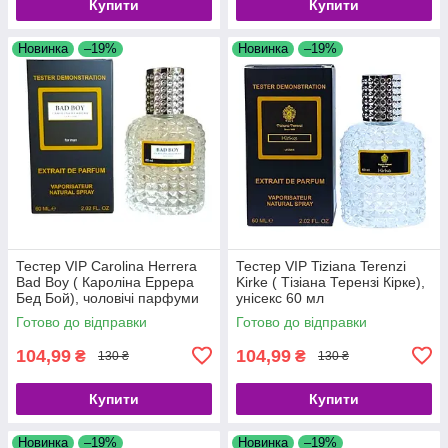
Купити
Купити
Новинка
–19%
Новинка
–19%
Тестер VIP Carolina Herrera
Тестер VIP Tiziana Terenzi
Bad Boy ( Кароліна Еррера
Kirke ( Тізіана Терензі Кірке),
Бед Бой), чоловічі парфуми
унісекс 60 мл
60 мл
Готово до відправки
Готово до відправки
104,99
104,99
₴
₴
130 ₴
130 ₴
Купити
Купити
Новинка
–19%
Новинка
–19%