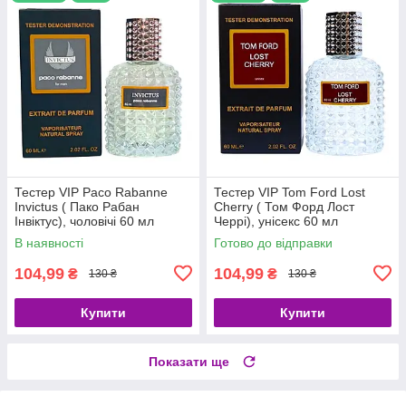
Тестер VIP Paco Rabanne
Тестер VIP Tom Ford Lost
Invictus ( Пако Рабан
Cherry ( Том Форд Лост
Інвіктус), чоловічі 60 мл
Черрі), унісекс 60 мл
В наявності
Готово до відправки
104,99
104,99
₴
₴
130 ₴
130 ₴
Купити
Купити
Показати ще