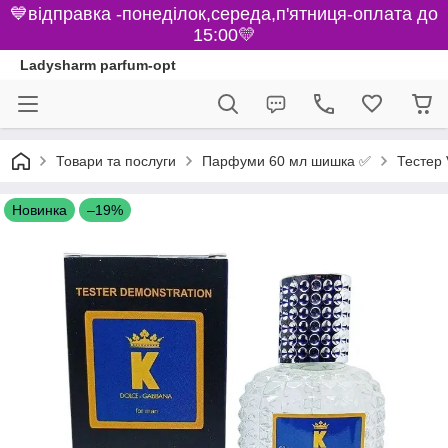
💙відправка -понеділок,середа,п'ятниця-оплата до
15:00💛
Ladysharm parfum-opt
Парфуми 60 мл шишка ✅
Товари та послуги
Тестер 
Новинка
–19%