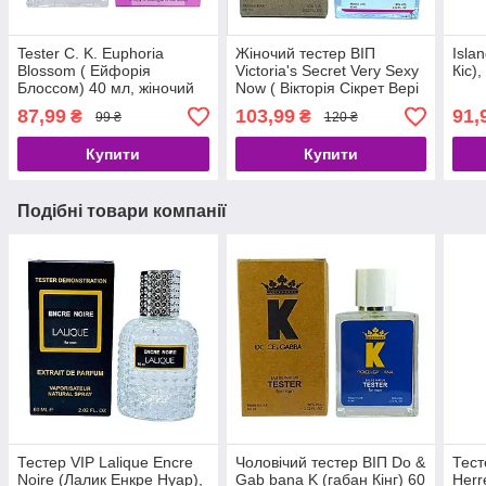
Tester C. K. Euphoria
Жіночий тестер ВІП
Isla
Blossom ( Ейфорія
Victoria's Secret Very Sexy
Кіс),
Блоссом) 40 мл, жіночий
Now ( Вікторія Сікрет Вері
сексі Нау), 60 мл
87,99
103,99
91,
₴
₴
99 ₴
120 ₴
Купити
Купити
Подібні товари компанії
Тестер VIP Lalique Encre
Чоловічий тестер ВІП Do &
Тест
Noire (Лалик Енкре Нуар),
Gab bana K (габан Кінг) 60
Herr