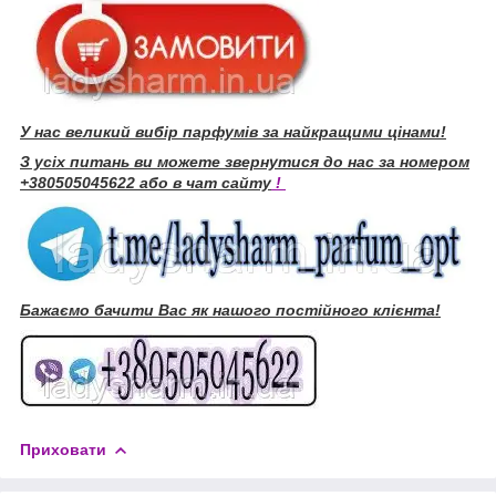
У нас великий вибір парфумів за найкращими цінами!
З усіх питань ви можете звернутися до нас за номером
+380505045622 або в чат сайту
!
Бажаємо бачити Вас як нашого постійного клієнта!
Приховати