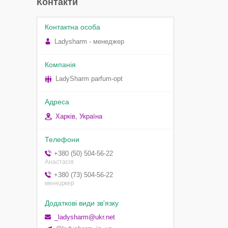
Контакти
Ladysharm - менеджер
LadySharm parfum-opt
Харків, Україна
+380 (50) 504-56-22
Анастасія
+380 (73) 504-56-22
менеджер
_ladysharm@ukr.net