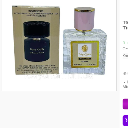
Te
Ті
Го
Опт
Ко
99
Мі