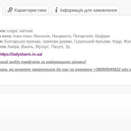
с
Характеристики
Інформація для замовлення
та:
східні, квіткові
 нота:
Іланг-іланг, Магнолія, Нагармота, Пеларгонія, Шафран
я:
Болгарська троянда, гваякове дерево, Гурунський бальзам, Кедр, Фіа
ота:
Амбра, Ваніль, Мускус, Пачулі, Уд
https://ladysharm.in.ua/
икий вибір парфумів за найкращими цінами!
тань ви можете звернутися до нас за номером +380505045622 або 