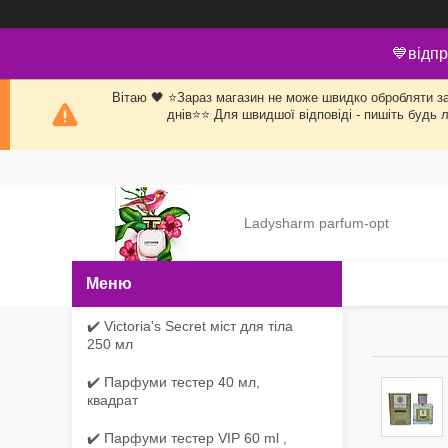
💙відпр
Вітаю 🖤 ⭐Зараз магазин не може швидко обробляти заяв
днів⭐⭐ Для швидшої відповіді - пишіть будь 
Ladysharm parfum-opt
✔️ Victoria's Secret міст для тіла
250 мл
✔️ Парфуми тестер 40 мл,
квадрат
✔️ Парфуми тестер VIP 60 ml ,