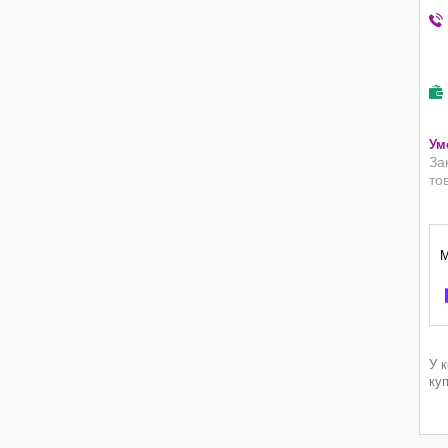
За
то
У 
ку