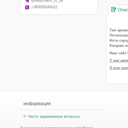
@ladysharm_in_ua
+380505045622
Опи
Тип арома
Початкова
Нота серц
Кінцева н
Наш сайт
У нас вел
З усіх пи
информация
Часто задаваемые вопросы