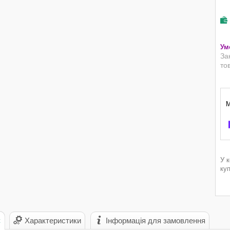
За
то
У 
ку
с
Характеристики
Інформація для замовлення