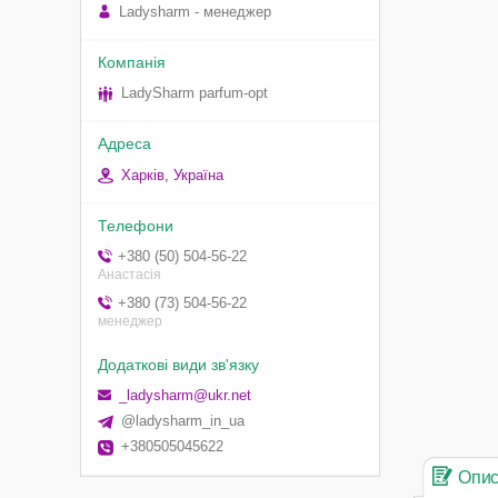
Ladysharm - менеджер
LadySharm parfum-opt
Харків, Україна
+380 (50) 504-56-22
Анастасія
+380 (73) 504-56-22
менеджер
_ladysharm@ukr.net
@ladysharm_in_ua
+380505045622
Опи