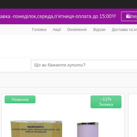
авка -понеділок,середа,п'ятниця-оплата до 15:00💛
🛍пе
Головна
Акції
Оновлення
Відгуки
Доставка та о
–11%
Новинка