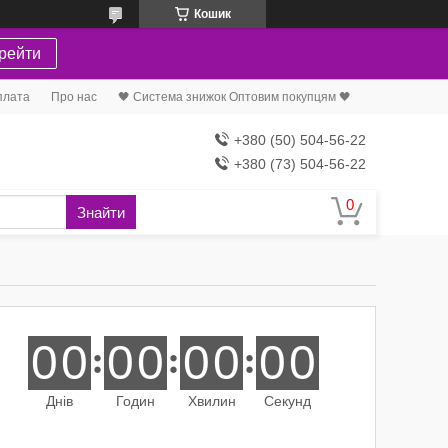
Кошик
рейти
плата
Про нас
🖤 Система знижок Оптовим покупцям 🖤
+380 (50) 504-56-22
+380 (73) 504-56-22
Знайти
0
0
0
0
0
0
0
0
Днів
Годин
Хвилин
Секунд