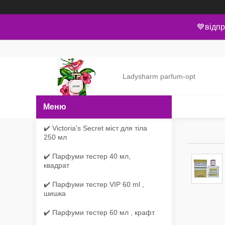
💙відпр
Ladysharm parfum-opt
✔️ Victoria's Secret міст для тіла
250 мл
✔️ Парфуми тестер 40 мл,
квадрат
✔️ Парфуми тестер VIP 60 ml ,
шишка
✔️ Парфуми тестер 60 мл , крафт