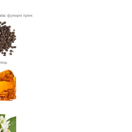
та:
фужерні пряні.
рець