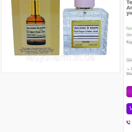
Te
Am
ун
Го
Опт
Ко
99
Мі