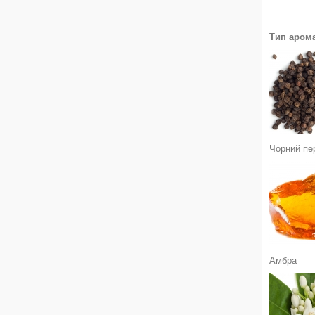
Тип арома
Чорний пе
Амбра