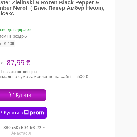
ster Zielinski & Rozen Black Pepper &
ber Neroli ( Блек Пепер Амбер Неолі),
ісекс
тово до відправки
ом і в роздріб
д:
K-108
87,99 ₴
 ₴
Показати оптові ціни
німальна сума замовлення на сайті — 500 ₴
Купити
Купити з
+380 (50) 504-56-22
Анастасія