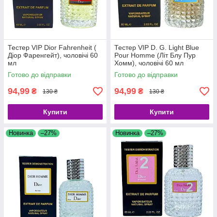
Тестер VIP Dior Fahrenheit (
Тестер VIP D. G. Light Blue
Діор Фаренгейт), чоловічі 60
Pour Homme (Літ Блу Пур
мл
Хомм), чоловічі 60 мл
Готово до відправки
Готово до відправки
94,99
94,99
₴
₴
130 ₴
130 ₴
Купити
Купити
Новинка
–27%
Новинка
–27%