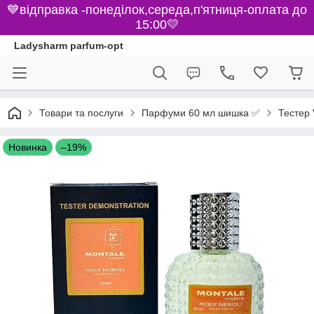
💙відправка -понеділок,середа,п'ятниця-оплата до
15:00💛
Ladysharm parfum-opt
Парфуми 60 мл шишка ✅
Товари та послуги
Тестер 
Новинка
–19%