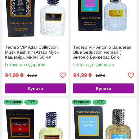
Тестер VIP Attar Collection
Тестер VIP Antonio Banderas
Musk Kashmir (Аттар Муск
Blue Seduction woman (
Кашемір), жіночі 60 мл
Антоніо Бандерас Блю
Седакшн), жіночі 60 мл
Готово до відправки
Готово до відправки
94,99
94,99
₴
₴
130 ₴
130 ₴
Купити
Купити
Новинка
–27%
Новинка
–27%