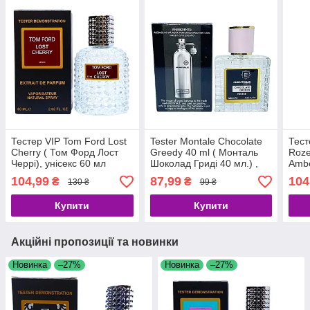
Тестер VIP Tom Ford Lost
Tester Montale Chocolate
Тест
Cherry ( Том Форд Лост
Greedy 40 ml ( Монталь
Roze
Черрі), унісекс 60 мл
Шоколад Гриді 40 мл.) ,
Ambe
унісекс
Розе
104,99
87,99
104
₴
₴
130 ₴
99 ₴
Неро
Купити
Купити
Акційні пропозиції та новинки
Новинка
–27%
Новинка
–27%