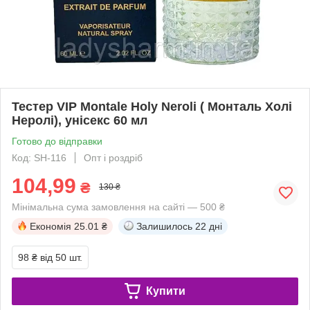
Тестер VIP Montale Holy Neroli ( Монталь Холі
Неролі), унісекс 60 мл
Готово до відправки
Код: SH-116
Опт і роздріб
104,99
₴
130 ₴
Мінімальна сума замовлення на сайті — 500 ₴
Економія
25.01 ₴
Залишилось
22 дні
98 ₴
від 50 шт.
Купити