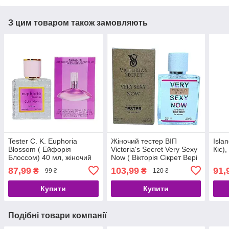
З цим товаром також замовляють
Tester C. K. Euphoria
Жіночий тестер ВІП
Isla
Blossom ( Ейфорія
Victoria's Secret Very Sexy
Кіс),
Блоссом) 40 мл, жіночий
Now ( Вікторія Сікрет Вері
сексі Нау), 60 мл
87,99
103,99
91,
₴
₴
99 ₴
120 ₴
Купити
Купити
Подібні товари компанії