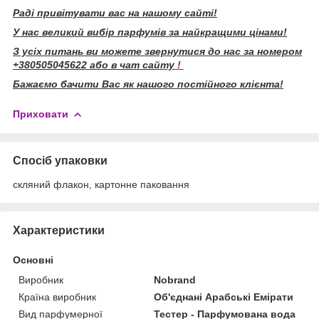
Раді привітувати вас на нашому сайті!
У нас великий вибір парфумів за найкращими цінами!
З усіх питань ви можете звернутися до нас за номером
+380505045622 або в чат сайту
!
Бажаємо бачити Вас як нашого постійного клієнта!
Приховати
Спосіб упаковки
скляний флакон, картонне паковання
Характеристики
Основні
Виробник
Nobrand
Країна виробник
Об'єднані Арабські Емірати
Вид парфумерної
Тестер - Парфумована вода