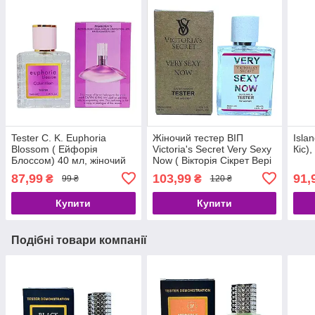
Tester C. K. Euphoria
Жіночий тестер ВІП
Isla
Blossom ( Ейфорія
Victoria's Secret Very Sexy
Кіс),
Блоссом) 40 мл, жіночий
Now ( Вікторія Сікрет Вері
сексі Нау), 60 мл
87,99
103,99
91,
₴
₴
99 ₴
120 ₴
Купити
Купити
Подібні товари компанії