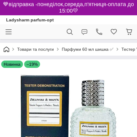
💙відправка -понеділок,середа,п'ятниця-оплата до
15:00💛
Ladysharm parfum-opt
Парфуми 60 мл шишка ✅
Товари та послуги
Тестер 
Новинка
–19%