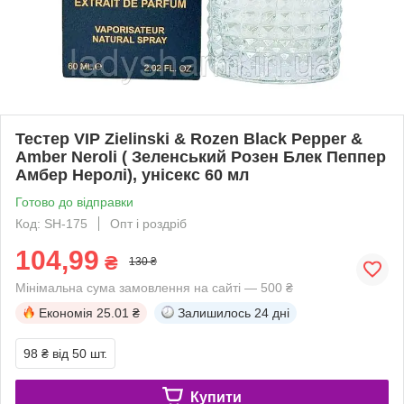
Тестер VIP Zielinski & Rozen Black Pepper &
Amber Neroli ( Зеленський Розен Блек Пеппер
Амбер Неролі), унісекс 60 мл
Готово до відправки
Код: SH-175
Опт і роздріб
104,99
₴
130 ₴
Мінімальна сума замовлення на сайті — 500 ₴
Економія
25.01 ₴
Залишилось
24 дні
98 ₴
від 50 шт.
Купити