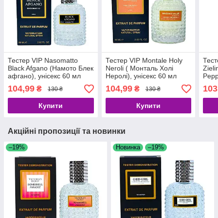
Тестер VIP Nasomatto
Тестер VIP Montale Holy
Тест
Black Afgano (Намото Блек
Neroli ( Монталь Холі
Ziel
афгано), унісекс 60 мл
Неролі), унісекс 60 мл
Pepp
Ambe
104,99
104,99
103
₴
₴
130 ₴
130 ₴
вети
мл 
Купити
Купити
Акційні пропозиції та новинки
–19%
Новинка
–19%