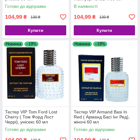
Готово до відправки
В наявності
104,99
104,99
₴
₴
130 ₴
130 ₴
Купити
Купити
Новинка
–19%
Новинка
–19%
Тестер VIP Tom Ford Lost
Тестер VIP Armand Basi In
Cherry ( Том Форд Лост
Red ( Арманд Басі Інг Ред),
Черрі), унісекс 60 мл
жіночі 60 мл
Готово до відправки
Готово до відправки