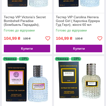
Тестер VIP Victoria's Secret
Тестер VIP Carolina Herrera
Bombshell Paradise
Good Girl ( Кароліна Еррера
(Бомбшель Парадайз),
Гуд Герл), жіночі 60 мл
жіночий 60 мл
Готово до відправки
Готово до відправки
104,99
104,99
₴
₴
130 ₴
130 ₴
Купити
Купити
Новинка
–19%
Новинка
–19%