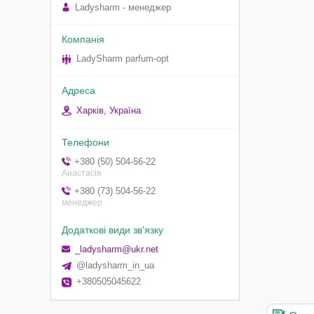
Ladysharm - менеджер
LadySharm parfum-opt
Харків, Україна
+380 (50) 504-56-22
Анастасія
+380 (73) 504-56-22
менеджер
_ladysharm@ukr.net
@ladysharm_in_ua
+380505045622