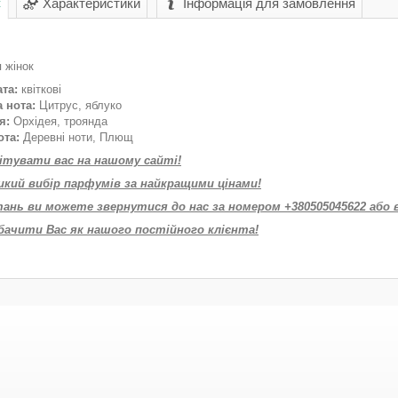
с
Характеристики
Інформація для замовлення
 жінок
та:
квіткові
 нота:
Цитрус, яблуко
я:
Орхідея, троянда
ота:
Деревні ноти, Плющ
вітувати вас на нашому сайті!
икий вибір парфумів за найкращими цінами!
тань ви можете звернутися до нас за номером +380505045622 або 
бачити Вас як нашого постійного клієнта!