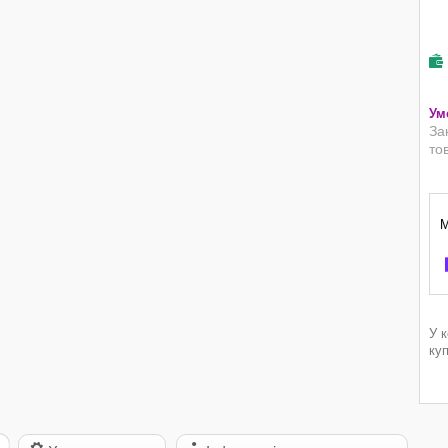
За
то
У 
ку