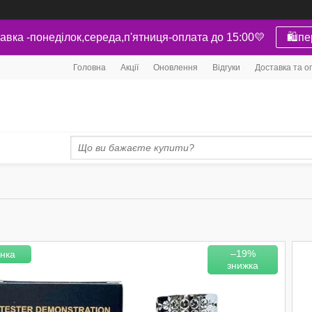
авка -понеділок,середа,п'ятниця-оплата до 15:00💛
🛍пе
Головна
Акції
Оновлення
Відгуки
Доставка та о
–19%
нка