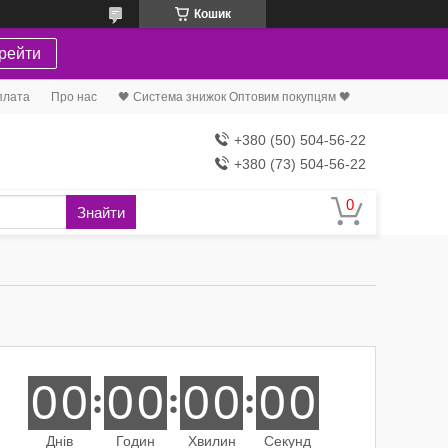
Кошик
рейти
плата
Про нас
🖤 Система знижок Оптовим покупцям 🖤
+380 (50) 504-56-22
+380 (73) 504-56-22
Знайти
0
0
0
0
0
0
0
0
Днів
Годин
Хвилин
Секунд