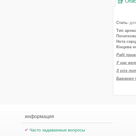
Опи
Стать:
для
Тип арома
Початкова
Нота серц
Кінцева н
Раді при
У нас вел
З усіх пи
Бажаємо 
информация
Часто задаваемые вопросы