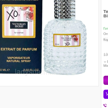
Те
Ві
Го
Опт
Ко
13
Мі