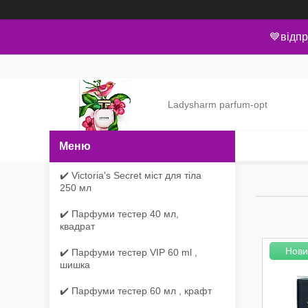
💙відпр
Ladysharm parfum-opt
✔️ Victoria's Secret міст для тіла
250 мл
✔️ Парфуми тестер 40 мл,
квадрат
Нови
✔️ Парфуми тестер VIP 60 ml ,
шишка
✔️ Парфуми тестер 60 мл , крафт