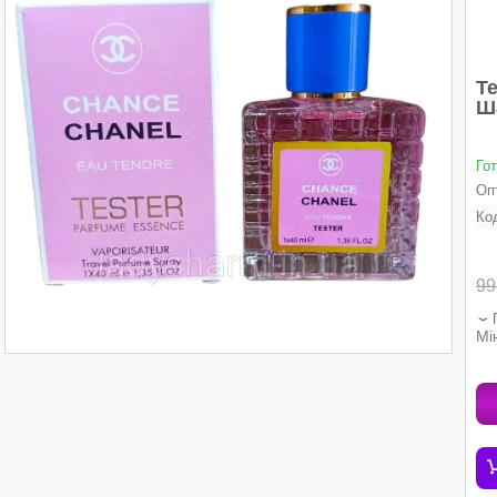
Te
Ш
Го
Опт
Ко
99
Мі