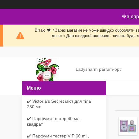
💙відпр
Вітаю 🖤 ⭐Зараз магазин не може швидко обробляти заяв
днів⭐⭐ Для швидшої відповіді - пишіть будь 
Ladysharm parfum-opt
✔️ Victoria's Secret міст для тіла
250 мл
✔️ Парфуми тестер 40 мл,
квадрат
✔️ Парфуми тестер VIP 60 ml ,