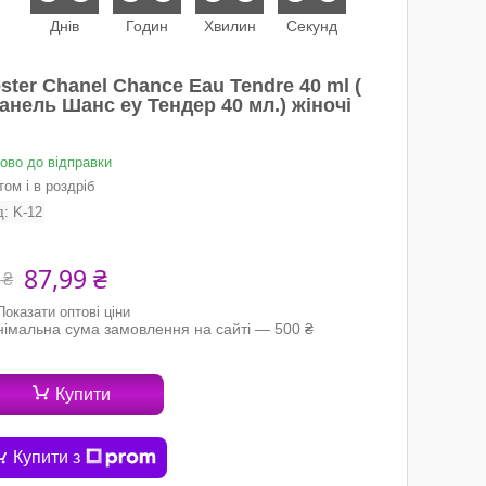
Днів
Годин
Хвилин
Секунд
ster Chanel Chance Eau Tendre 40 ml (
анель Шанс еу Тендер 40 мл.) жіночі
тово до відправки
ом і в роздріб
д:
K-12
87,99 ₴
 ₴
Показати оптові ціни
німальна сума замовлення на сайті — 500 ₴
Купити
Купити з