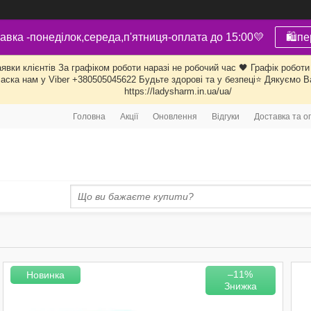
авка -понеділок,середа,п'ятниця-оплата до 15:00💛
🛍пе
ки клієнтів За графіком роботи наразі не робочий час 🖤 Графік роботи 
ласка нам у Viber +380505045622 Будьте здорові та у безпеці⭐ Дякуємо В
https://ladysharm.in.ua/ua/
Головна
Акції
Оновлення
Відгуки
Доставка та о
–11%
Новинка