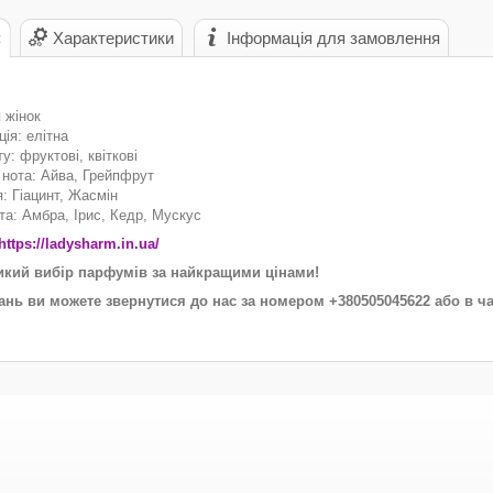
с
Характеристики
Інформація для замовлення
 жінок
ія: елітна
у: фруктові, квіткові
 нота: Айва, Грейпфрут
: Гіацинт, Жасмін
та: Амбра, Ірис, Кедр, Мускус
https://ladysharm.in.ua/
икий вибір парфумів за найкращими цінами!
тань ви можете звернутися до нас за номером +380505045622 або в ча