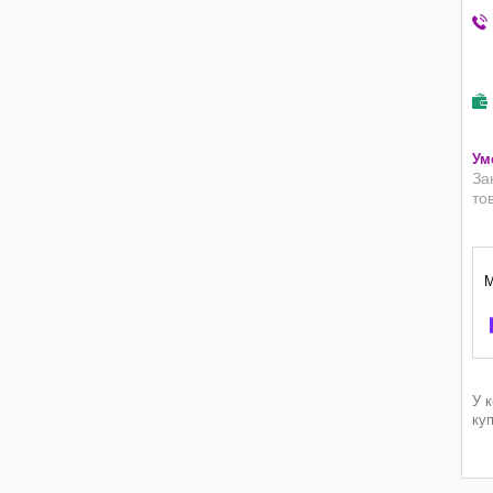
За
то
У 
ку