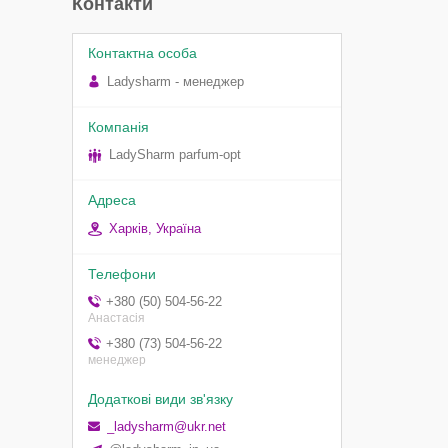
Контакти
Ladysharm - менеджер
LadySharm parfum-opt
Харків, Україна
+380 (50) 504-56-22
Анастасія
+380 (73) 504-56-22
менеджер
_ladysharm@ukr.net