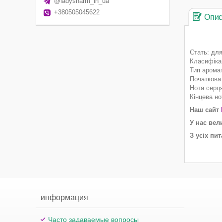
@ladysharm_in_ua
+380505045622
Опи
Стать: для
Класифікац
Тип аромат
Початкова
Нота серця
Кінцева но
Наш сайт
У нас вел
З усіх пи
информация
Часто задаваемые вопросы