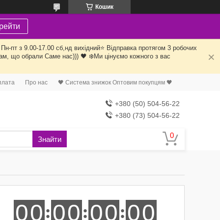
Кошик
рейти
Пн-пт з 9.00-17.00 сб,нд вихідний⭐️ Відправка протягом 3 робочих
ам, що обрали Саме нас))) 🖤 ❄️Ми цінуємо кожного з вас
плата
Про нас
🖤 Система знижок Оптовим покупцям 🖤
+380 (50) 504-56-22
+380 (73) 504-56-22
Знайти
0
0
0
0
0
0
0
0