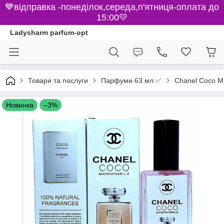
💙відправка -понеділок,середа,п'ятниця-оплата до
15:00💛
Ladysharm parfum-opt
Парфуми 63 мл ✅
Товари та послуги
Chanel Coco M
Новинка
–3%