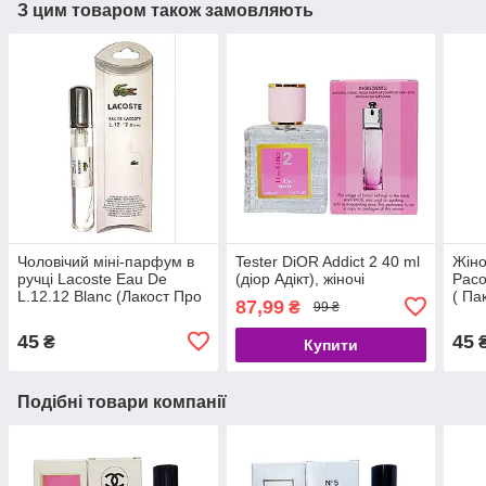
З цим товаром також замовляють
Чоловічий міні-парфум в
Tester DiOR Addict 2 40 ml
Жіно
ручці Lacoste Eau De
(діор Адікт), жіночі
Paco
L.12.12 Blanc (Лакост Про
( Па
87,99
₴
99 ₴
Де Л.12.12 Бланк) 20 мл
Міль
45
45
₴
Купити
Подібні товари компанії