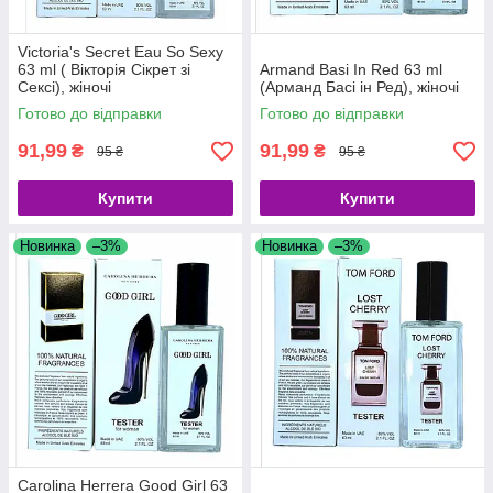
Victoria's Secret Eau So Sexy
63 ml ( Вікторія Сікрет зі
Armand Basi In Red 63 ml
Сексі), жіночі
(Арманд Басі ін Ред), жіночі
Готово до відправки
Готово до відправки
91,99
91,99
₴
₴
95 ₴
95 ₴
Купити
Купити
Новинка
–3%
Новинка
–3%
Carolina Herrera Good Girl 63