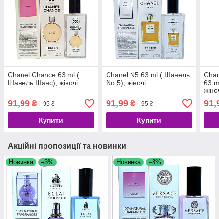
Chanel Chance 63 ml (
Chanel N5 63 ml ( Шанель
Chan
Шанель Шанс), жіночі
No 5), жіночі
63 m
жіно
91,99
91,99
91,
₴
₴
95 ₴
95 ₴
Купити
Купити
Акційні пропозиції та новинки
Новинка
–3%
Новинка
–3%