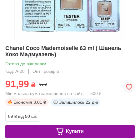
Chanel Coco Mademoiselle 63 ml ( Шанель
Коко Мадмуазель)
Готово до відправки
Код: А-28
Опт і роздріб
91,99
₴
95 ₴
Мінімальна сума замовлення на сайті — 500 ₴
Економія
3.01 ₴
Залишилось
22 дні
89 ₴
від 50 шт.
Купити