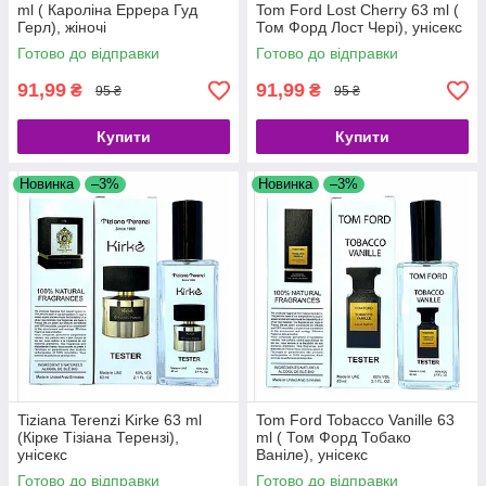
ml ( Кароліна Еррера Гуд
Tom Ford Lost Cherry 63 ml (
Герл), жіночі
Том Форд Лост Чері), унісекс
Готово до відправки
Готово до відправки
91,99
91,99
₴
₴
95 ₴
95 ₴
Купити
Купити
Новинка
–3%
Новинка
–3%
Tiziana Terenzi Kirke 63 ml
Tom Ford Tobacco Vanille 63
(Кірке Тізіана Терензі),
ml ( Том Форд Тобако
унісекс
Ваніле), унісекс
Готово до відправки
Готово до відправки