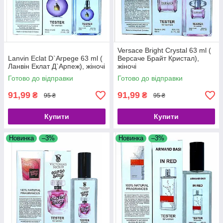
Versace Bright Crystal 63 ml (
Lanvin Eclat D`Arpege 63 ml (
Версаче Брайт Кристал),
Ланвін Еклат Д`Арпеж), жіночі
жіночі
Готово до відправки
Готово до відправки
91,99
91,99
₴
₴
95 ₴
95 ₴
Купити
Купити
Новинка
–3%
Новинка
–3%