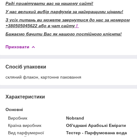
Раді привітувати вас на нашому сайті!
У нас великий вибір парфумів за найкращими цінами!
З усіх питань ви можете звернутися до нас за номером
+380505045622 або в чат сайту
!
Бажаємо бачити Вас як нашого постійного клієнта!
Приховати
Спосіб упаковки
скляний флакон, картонне паковання
Характеристики
Основні
Виробник
Nobrand
Країна виробник
Об'єднані Арабські Емірати
Вид парфумерної
Тестер - Парфумована вода