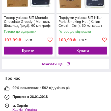
Тестер унісекс ВІП Montale
Парфуми унісекс ВІП Kilian
Chocolate Greedy ( Монталь
Paris Smoking Hot ( Кіліан
Шоколад Гриді), 60 мл крафт
Смокінг Хот ), 60 мл крафт
Готово до відправки
Готово до відправки
103,99
103,99
₴
₴
120 ₴
120 ₴
Купити
Купити
Показати ще
Про нас
99% позитивних з 592 відгуків за рік
Працює з 26.01.2018
м. Харків
Харків, Україна