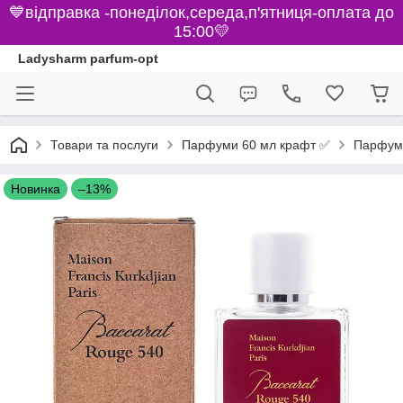
💙відправка -понеділок,середа,п'ятниця-оплата до
15:00💛
Ladysharm parfum-opt
Парфуми 60 мл крафт ✅
Товари та послуги
Парфуми
Новинка
–13%