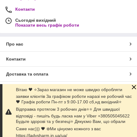
Контакти
Сьогодні вихідний
Показати весь графік роботи
Про нас
Контакти
Доставка та оплата
Графік роботи
Вітаю 🖤 ⭐Зараз магазин не може швидко обробляти
заявки клієнтів За графіком роботи наразі не робочий час
🖤 Графік роботи Пн-пт з 9.00-17.00 сб,нд вихідний⭐️
Повна версія сайту
Відправка протягом 3 робочих днів⭐⭐ Для швидшої
відповіді - пишіть будь ласка нам у Viber +380505045622
Сайт створено на маркетплейсі
Prom.ua
Будьте здорові та у безпеці⭐ Дякуємо Вам, що обрали
Саме нас))) 🖤 ❄️Ми цінуємо кожного з вас
Політика конфіденційності
https://ladysharm.in.ua/ua/