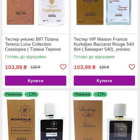
Тестер унісекс ВІП Tiziana
Тестер VIP Maison Francis
Terenzi Luna Collection
Kurkdjian Baccarat Rouge 540
Cassiopea ( Тізіана Терензі
білі ( Баккарат 540), унісекс
Місяць Кассіопія), 60 мл
60 мл
Готово до відправки
Готово до відправки
103,99
103,99
₴
₴
120 ₴
120 ₴
Купити
Купити
Новинка
–13%
Новинка
–13%