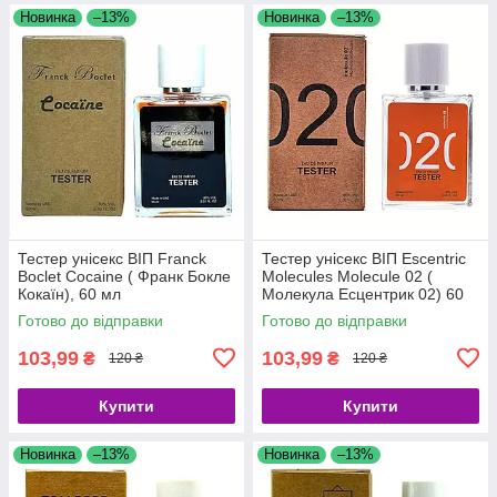
Новинка
–13%
Новинка
–13%
Тестер унісекс ВІП Franck
Тестер унісекс ВІП Escentric
Boclet Cocaine ( Франк Бокле
Molecules Molecule 02 (
Кокаїн), 60 мл
Молекула Есцентрик 02) 60
мл
Готово до відправки
Готово до відправки
103,99
103,99
₴
₴
120 ₴
120 ₴
Купити
Купити
Новинка
–13%
Новинка
–13%