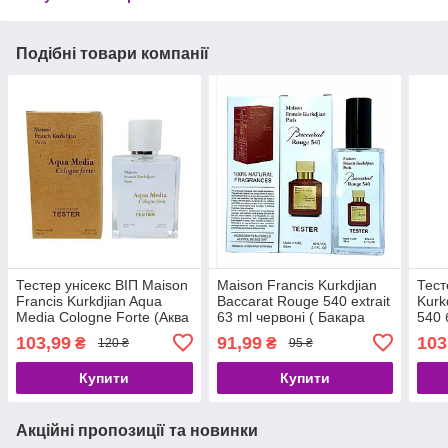
Подібні товари компанії
Тестер унісекс ВІП Maison
Maison Francis Kurkdjian
Тест
Francis Kurkdjian Aqua
Baccarat Rouge 540 extrait
Kurk
Media Cologne Forte (Аква
63 ml червоні ( Бакара
540 
медіа) 60 мл
Руж 540 ) , унисекс
уніс
103,99
91,99
103
₴
₴
120 ₴
95 ₴
Купити
Купити
Акційні пропозиції та новинки