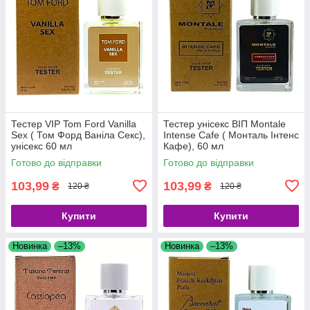
Тестер VIP Tom Ford Vanilla
Тестер унісекс ВІП Montale
Sex ( Том Форд Ваніла Секс),
Intense Cafe ( Монталь Інтенс
унісекс 60 мл
Кафе), 60 мл
Готово до відправки
Готово до відправки
103,99
103,99
₴
₴
120 ₴
120 ₴
Купити
Купити
Новинка
–13%
Новинка
–13%