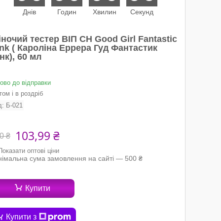
Днів
Годин
Хвилин
Секунд
ночий тестер ВІП CH Good Girl Fantastic
nk ( Кароліна Еррера Гуд Фантастик
нк), 60 мл
тово до відправки
ом і в роздріб
д:
Б-021
103,99 ₴
0 ₴
Показати оптові ціни
німальна сума замовлення на сайті — 500 ₴
Купити
Купити з