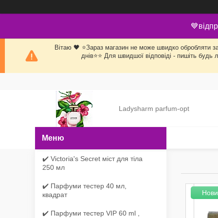
💙відпр
Вітаю 🖤 ⭐Зараз магазин не може швидко обробляти заяв
днів⭐⭐ Для швидшої відповіді - пишіть будь 
Ladysharm parfum-opt
✔️ Victoria's Secret міст для тіла
250 мл
✔️ Парфуми тестер 40 мл,
Нови
квадрат
✔️ Парфуми тестер VIP 60 ml ,