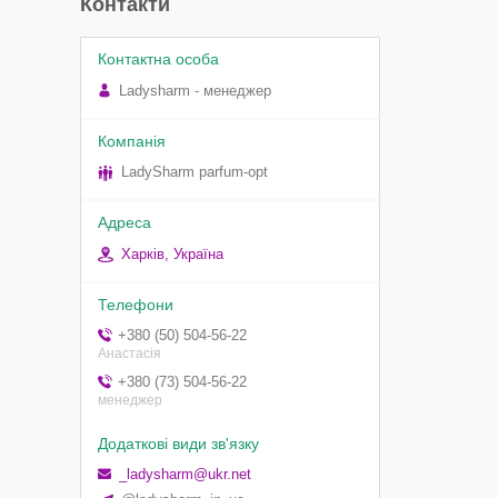
Контакти
Ladysharm - менеджер
LadySharm parfum-opt
Харків, Україна
+380 (50) 504-56-22
Анастасія
+380 (73) 504-56-22
менеджер
_ladysharm@ukr.net