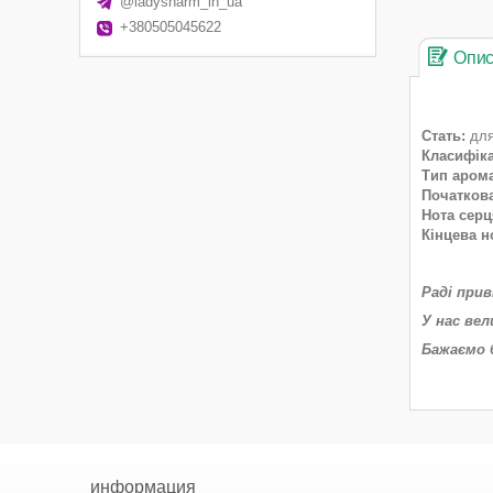
@ladysharm_in_ua
+380505045622
Опи
Стать:
для
Класифіка
Тип арома
Початкова
Нота серц
Кінцева н
Раді при
У нас вел
Бажаємо 
информация