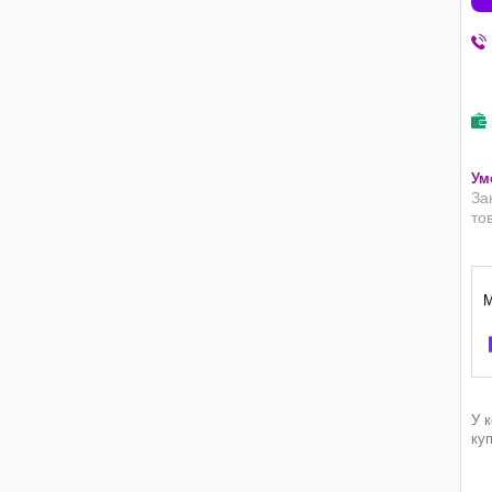
За
то
У 
ку