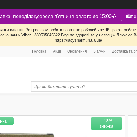
авка -понеділок,середа,п'ятниця-оплата до 15:00💛
🛍пе
ки клієнтів За графіком роботи наразі не робочий час 🖤 Графік роботи 
ласка нам у Viber +380505045622 Будьте здорові та у безпеці⭐ Дякуємо В
https://ladysharm.in.ua/ua/
Головна
Акції
Оновлення
Відгуки
Доставка та о
–13%
нка