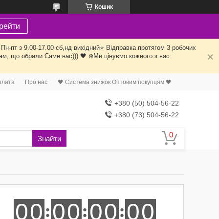
Кошик
рейти
Пн-пт з 9.00-17.00 сб,нд вихідний⭐️ Відправка протягом 3 робочих
ам, що обрали Саме нас))) 🖤 ❄️Ми цінуємо кожного з вас
плата
Про нас
🖤 Система знижок Оптовим покупцям 🖤
+380 (50) 504-56-22
+380 (73) 504-56-22
Знайти
0
0
0
0
0
0
0
0