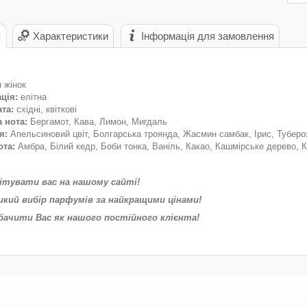
с
Характеристики
Інформація для замовлення
 жінок
ція:
елітна
та:
східні, квіткові
 нота:
Бергамот, Кава, Лимон, Мигдаль
я:
Апельсиновий цвіт, Болгарська троянда, Жасмин самбак, Ірис, Туберо
ота:
Амбра, Білий кедр, Боби тонка, Ваніль, Какао, Кашмірське дерево, 
вітувати вас на нашому сайті!
икий вибір парфумів за найкращими цінами!
бачити Вас як нашого постійного клієнта!