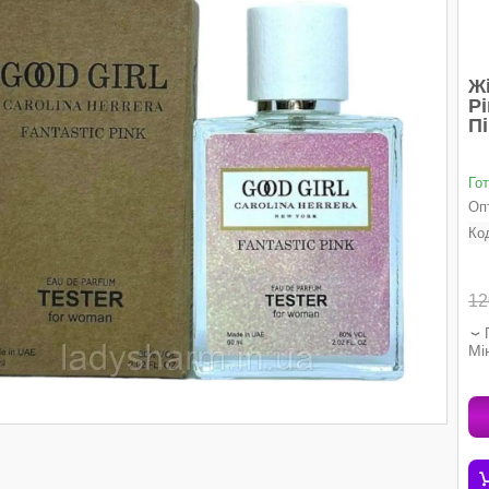
Жі
Pi
Пі
Го
Опт
Ко
12
Мі