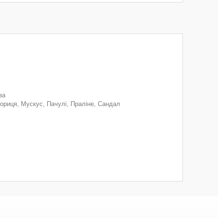
за
Кориця, Мускус, Пачулі, Праліне, Сандал