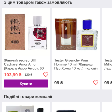
З цим товаром також замовляють
Жіночий тестер ВІП
Tester Givenchy Pour
Test
Cacharel Amor Amor
Homme 40 ml (Живанші
Mill
(Карель Амор Амор), 60
Пур Хомм 40 мл.), чоловічі
Леді
мл
жіно
103,99
₴
120 ₴
99
99
₴
Купити
Подібні товари компанії