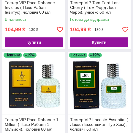
Тестер VIP Paco Rabanne
Тестер VIP Tom Ford Lost
Invictus ( Пако Рабан
Cherry ( Том Форд Лост
Інвіктус), чоловічі 60 мл
Черрі), унісекс 60 мл
В наявності
Готово до відправки
104,99
104,99
₴
₴
130 ₴
130 ₴
Купити
Купити
Новинка
–19%
Новинка
–19%
Тестер VIP Paco Rabanne 1
Тестер VIP Lacoste Essential (
Million ( Пако Рабанн 1
Лакост Ессеншиал Пур Хом),
Мільйон), чоловічі 60 мл
чоловічі 60 мл