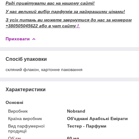
Раді привітувати вас на нашому сайті!
У нас великий вибір парфумів за найкращими цінами!
З усіх питань ви можете звернутися до нас за номером
+380505045622 або в чат сайту
!
Приховати
Спосіб упаковки
скляний флакон, картонне паковання
Характеристики
Основні
Виробник
Nobrand
Країна виробник
Об'єднані Арабські Емірати
Вид парфумерної
Тестер - Парфуми
продукції
Об`єм
60 мл