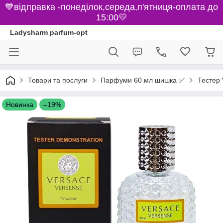
💙відправка -понеділок,середа,п'ятниця-оплата до
15:00💛
Ladysharm parfum-opt
Парфуми 60 мл шишка ✅
Товари та послуги
Тестер 
Новинка
–19%