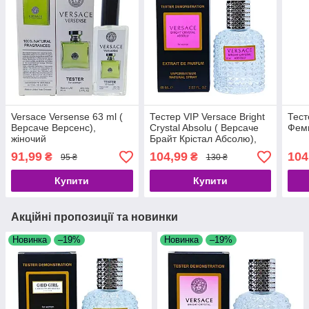
Versace Versense 63 ml (
Тестер VIP Versace Bright
Тест
Версаче Версенс),
Crystal Absolu ( Версаче
Фемм
жіночий
Брайт Крістал Абсолю),
жіночі 60 мл
91,99
104,99
104
₴
₴
95 ₴
130 ₴
Купити
Купити
Акційні пропозиції та новинки
Новинка
–19%
Новинка
–19%