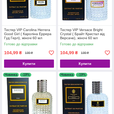
Тестер VIP Carolina Herrera
Тестер VIP Versace Bright
Good Girl ( Кароліна Еррера
Crystal ( Брайт Кристал від
Гуд Герл), жіночі 60 мл
Версаче), жіночі 60 мл
Готово до відправки
Готово до відправки
104,99
104,99
₴
₴
130 ₴
130 ₴
Купити
Купити
Новинка
–19%
Новинка
–19%