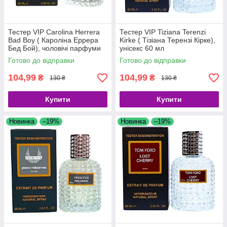
Тестер VIP Carolina Herrera
Тестер VIP Tiziana Terenzi
Bad Boy ( Кароліна Еррера
Kirke ( Тізіана Терензі Кірке),
Бед Бой), чоловічі парфуми
унісекс 60 мл
60 мл
Готово до відправки
Готово до відправки
104,99
104,99
₴
₴
130 ₴
130 ₴
Купити
Купити
Новинка
–19%
Новинка
–19%