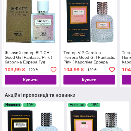
Жіночий тестер ВІП CH
Тестер VIP Carolina
Тест
Good Girl Fantastic Pink (
Herrera Good Girl Fantastic
Herr
Кароліна Еррера Гуд
Pink ( Кароліна Еррера
Каро
Фантастик Пінк), 60 мл
Гуд Герл Фантастик Пінк),
Герл
103,99
104,99
104
₴
₴
120 ₴
130 ₴
жіночі 60 мл
Купити
Купити
Акційні пропозиції та новинки
Новинка
–19%
Новинка
–19%