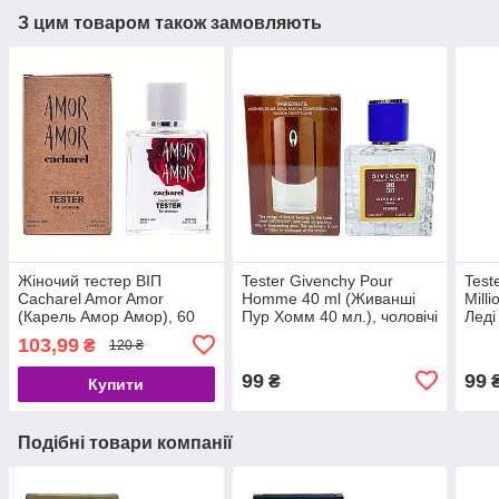
З цим товаром також замовляють
Жіночий тестер ВІП
Tester Givenchy Pour
Test
Cacharel Amor Amor
Homme 40 ml (Живанші
Mill
(Карель Амор Амор), 60
Пур Хомм 40 мл.), чоловічі
Леді
мл
жіно
103,99
₴
120 ₴
99
99
₴
Купити
Подібні товари компанії