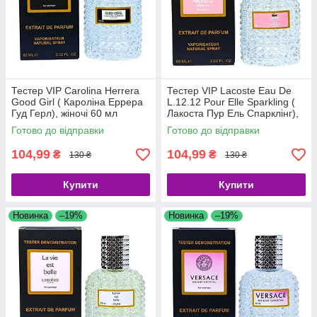
Тестер VIP Carolina Herrera
Тестер VIP Lacoste Eau De
Good Girl ( Кароліна Еррера
L.12.12 Pour Elle Sparkling (
Гуд Герл), жіночі 60 мл
Лакоста Пур Ель Спарклінг),
жіночі 60 мл
Готово до відправки
Готово до відправки
104,99
104,99
₴
₴
130 ₴
130 ₴
Купити
Купити
Новинка
–19%
Новинка
–19%