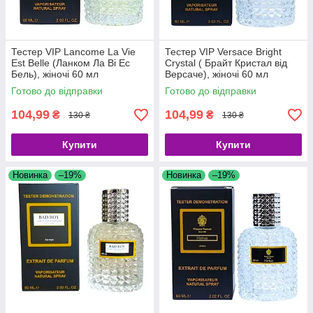
Тестер VIP Lancome La Vie
Тестер VIP Versace Bright
Est Belle (Ланком Ла Ві Ес
Crystal ( Брайт Кристал від
Бель), жіночі 60 мл
Версаче), жіночі 60 мл
Готово до відправки
Готово до відправки
104,99
104,99
₴
₴
130 ₴
130 ₴
Купити
Купити
Новинка
–19%
Новинка
–19%