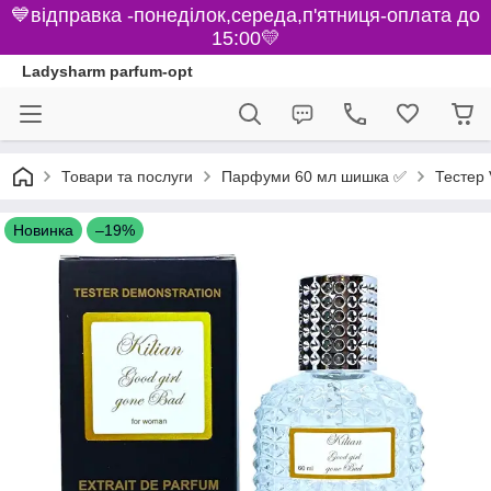
💙відправка -понеділок,середа,п'ятниця-оплата до
15:00💛
Ladysharm parfum-opt
Парфуми 60 мл шишка ✅
Товари та послуги
Тестер 
Новинка
–19%