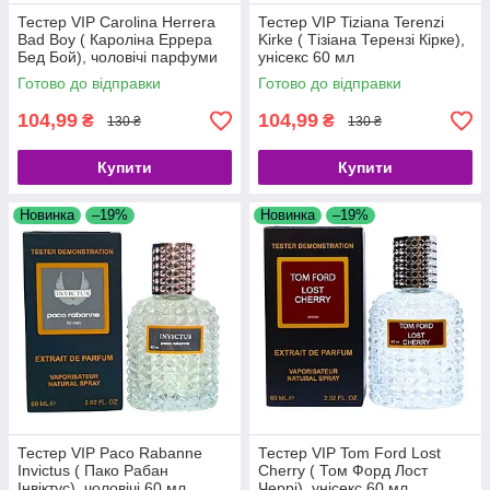
Тестер VIP Carolina Herrera
Тестер VIP Tiziana Terenzi
Bad Boy ( Кароліна Еррера
Kirke ( Тізіана Терензі Кірке),
Бед Бой), чоловічі парфуми
унісекс 60 мл
60 мл
Готово до відправки
Готово до відправки
104,99
104,99
₴
₴
130 ₴
130 ₴
Купити
Купити
Новинка
–19%
Новинка
–19%
Тестер VIP Paco Rabanne
Тестер VIP Tom Ford Lost
Invictus ( Пако Рабан
Cherry ( Том Форд Лост
Інвіктус), чоловічі 60 мл
Черрі), унісекс 60 мл