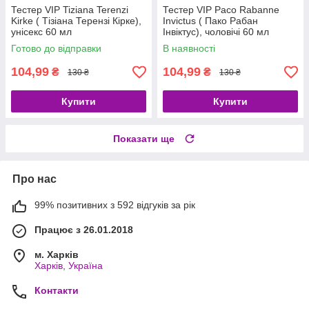
Тестер VIP Tiziana Terenzi
Тестер VIP Paco Rabanne
Kirke ( Тізіана Терензі Кірке),
Invictus ( Пако Рабан
унісекс 60 мл
Інвіктус), чоловічі 60 мл
Готово до відправки
В наявності
104,99
104,99
₴
₴
130 ₴
130 ₴
Купити
Купити
Показати ще
Про нас
99% позитивних з 592 відгуків за рік
Працює з 26.01.2018
м. Харків
Харків, Україна
Контакти