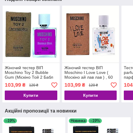
Жіночий тестер ВІП
Жіночий тестер ВІП
Тест
Moschino Toy 2 Bubble
Moschino I Love Love (
parf
Gum (Міскіно Той 2 Бабл
Москіно ай лав лав ) , 60
парф
Гум), 60 мл
мл
103,99
103,99
104
₴
₴
120 ₴
120 ₴
Купити
Купити
Акційні пропозиції та новинки
–19%
Новинка
–19%