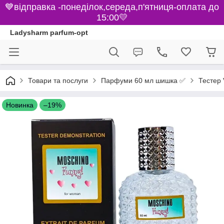
💙відправка -понеділок,середа,п'ятниця-оплата до
15:00💛
Ladysharm parfum-opt
Парфуми 60 мл шишка ✅
Товари та послуги
Тестер 
Новинка
–19%