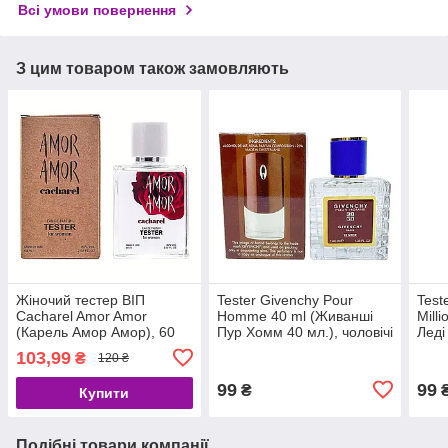
Всі умови повернення
З цим товаром також замовляють
Жіночий тестер ВІП
Tester Givenchy Pour
Test
Cacharel Amor Amor
Homme 40 ml (Живанші
Mill
(Карель Амор Амор), 60
Пур Хомм 40 мл.), чоловічі
Леді
мл
жіно
103,99
₴
120 ₴
99
99
₴
Купити
Подібні товари компанії