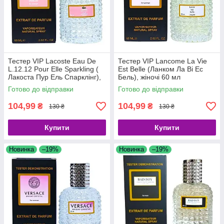
Тестер VIP Lacoste Eau De
Тестер VIP Lancome La Vie
L.12.12 Pour Elle Sparkling (
Est Belle (Ланком Ла Ві Ес
Лакоста Пур Ель Спарклінг),
Бель), жіночі 60 мл
жіночі 60 мл
Готово до відправки
Готово до відправки
104,99
104,99
₴
₴
130 ₴
130 ₴
Купити
Купити
Новинка
–19%
Новинка
–19%