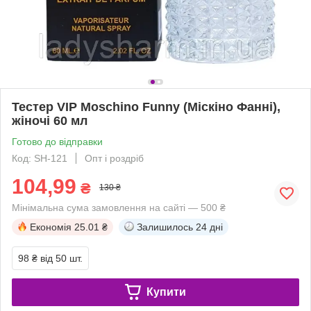
Тестер VIP Moschino Funny (Міскіно Фанні),
жіночі 60 мл
Готово до відправки
Код: SH-121
Опт і роздріб
104,99
₴
130 ₴
Мінімальна сума замовлення на сайті — 500 ₴
Економія
25.01 ₴
Залишилось
24 дні
98 ₴
від 50 шт.
Купити