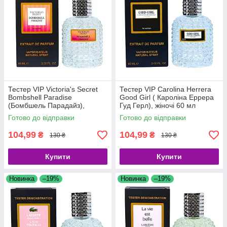
Тестер VIP Victoria's Secret
Тестер VIP Carolina Herrera
Bombshell Paradise
Good Girl ( Кароліна Еррера
(Бомбшель Парадайз),
Гуд Герл), жіночі 60 мл
жіночий 60 мл
Готово до відправки
Готово до відправки
104,99
104,99
₴
₴
130 ₴
130 ₴
Купити
Купити
Новинка
–19%
Новинка
–19%