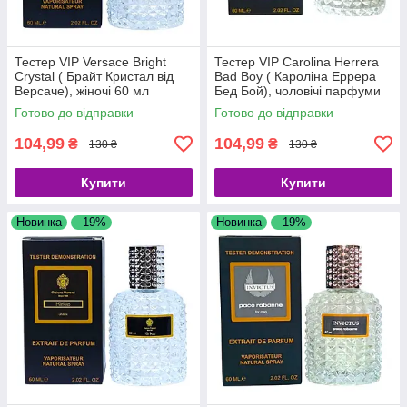
Тестер VIP Versace Bright
Тестер VIP Carolina Herrera
Crystal ( Брайт Кристал від
Bad Boy ( Кароліна Еррера
Версаче), жіночі 60 мл
Бед Бой), чоловічі парфуми
60 мл
Готово до відправки
Готово до відправки
104,99
104,99
₴
₴
130 ₴
130 ₴
Купити
Купити
Новинка
–19%
Новинка
–19%