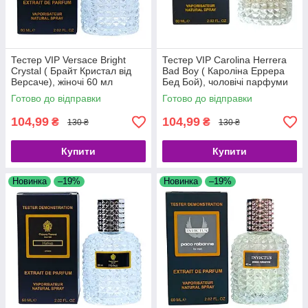
Тестер VIP Versace Bright
Тестер VIP Carolina Herrera
Crystal ( Брайт Кристал від
Bad Boy ( Кароліна Еррера
Версаче), жіночі 60 мл
Бед Бой), чоловічі парфуми
60 мл
Готово до відправки
Готово до відправки
104,99
104,99
₴
₴
130 ₴
130 ₴
Купити
Купити
Новинка
–19%
Новинка
–19%