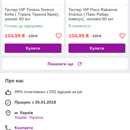
Тестер VIP Tiziana Terenzi
Тестер VIP Paco Rabanne
Kirke ( Тізіана Терензі Кірке),
Invictus ( Пако Рабан
унісекс 60 мл
Інвіктус), чоловічі 60 мл
Готово до відправки
В наявності
104,99
104,99
₴
₴
130 ₴
130 ₴
Купити
Купити
Показати ще
Про нас
99% позитивних з 592 відгуків за рік
Працює з 26.01.2018
м. Харків
Харків, Україна
Контакти