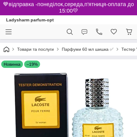
💙відправка -понеділок,середа,п'ятниця-оплата до
15:00💛
Ladysharm parfum-opt
Парфуми 60 мл шишка ✅
Товари та послуги
Тестер 
Новинка
–19%