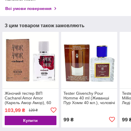
Всі умови повернення
З цим товаром також замовляють
Жіночий тестер ВІП
Tester Givenchy Pour
Test
Cacharel Amor Amor
Homme 40 ml (Живанші
Mill
(Карель Амор Амор), 60
Пур Хомм 40 мл.), чоловічі
Леді
мл
жіно
103,99
₴
120 ₴
99
99
₴
Купити