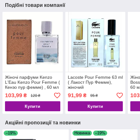
Подібні товари компанії
Жіночі парфуми Kenzo
Lacoste Pour Femme 63 ml
Жіно
L'Eau Kenzo Pour Femme (
( Лакост Пур Фемме),
Boss
Кензо пур фемме) , 60 мл
жіночий
60 м
крафт
103,99
91,99
103
₴
₴
120 ₴
95 ₴
Купити
Купити
Акційні пропозиції та новинки
–19%
Новинка
–19%