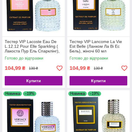
Тестер VIP Lacoste Eau De
Тестер VIP Lancome La Vie
L.12.12 Pour Elle Sparkling (
Est Belle (Ланком Ла Ві Ес
Лакоста Пур Ель Спарклінг),
Бель), жіночі 60 мл
жіночі 60 мл
Готово до відправки
Готово до відправки
104,99
104,99
₴
₴
130 ₴
130 ₴
Купити
Купити
Новинка
–19%
Новинка
–19%