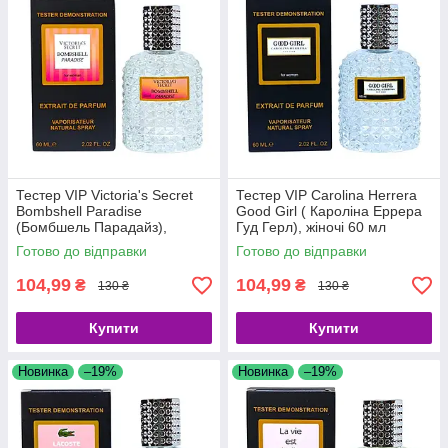
Тестер VIP Victoria's Secret
Тестер VIP Carolina Herrera
Bombshell Paradise
Good Girl ( Кароліна Еррера
(Бомбшель Парадайз),
Гуд Герл), жіночі 60 мл
жіночий 60 мл
Готово до відправки
Готово до відправки
104,99
104,99
₴
₴
130 ₴
130 ₴
Купити
Купити
Новинка
–19%
Новинка
–19%