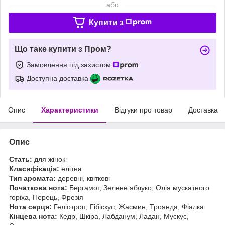
або
Купити з
Що таке купити з Пром?
Замовлення під захистом
Доступна доставка
Опис
Характеристики
Відгуки про товар
Доставка
Опис
Стать:
для жінок
Класифікація:
елітна
Тип аромата:
деревні, квіткові
Початкова нота:
Бергамот, Зелене яблуко, Олія мускатного
горіха, Перець, Фрезія
Нота серця:
Геліотроп, Гібіскус, Жасмин, Троянда, Фіалка
Кінцева нота:
Кедр, Шкіра, Лабданум, Ладан, Мускус,