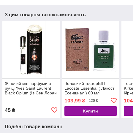
З цим товаром також замовляють
Жіночий мініпарфуми в
Чоловічий тестерВІП
Тест
ручці Yves Saint Laurent
Lacoste Essential ( Лакост
Kirk
Black Opium (Ів Сен Лоран
Есеншиал ) 60 мл
Кірк
Блек Опіум) 20 мл
103,99
104
₴
120 ₴
45
₴
Купити
Подібні товари компанії