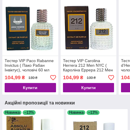
Тестер VIP Paco Rabanne
Тестер VIP Carolina
Тест
Invictus ( Пако Рабан
Herrera 212 Men NYC (
d'He
Інвіктус), чоловічі 60 мл
Кароліна Еррера 212 Мен
чоло
Нью Йорк), чоловічі 60 мл
104,99
104,99
104
₴
₴
130 ₴
130 ₴
Купити
Купити
Акційні пропозиції та новинки
Новинка
–13%
Новинка
–13%