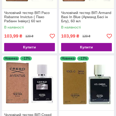
Чоловічий тестер ВІП Paco
Чоловічий тестер ВІП Armand
Rabanne Invictus ( Пако
Basi In Blue (Арманд Басі ін
Рабанн Інвікус) 60 мл
Блу), 60 мл
В наявності
В наявності
103,99
103,99
₴
₴
120 ₴
120 ₴
Купити
Купити
Новинка
–13%
Новинка
–13%
Чоловічий тестер ВІП Creed