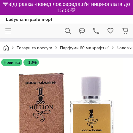
💙відправка -понеділок,середа,п'ятниця-оплата до
15:00💛
Ladysharm parfum-opt
Парфуми 60 мл крафт ✅
Товари та послуги
Чоловіч
Новинка
–13%