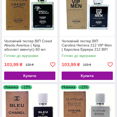
Чоловічий тестер ВІП Creed
Чоловічий тестер ВІП
Absolu Aventus ( Крід
Carolina Herrera 212 VIP Men
абсолют авентус) 60 мл
( Кароліна Еррера 212 ВІП
Мен), 60 мл
Готово до відправки
Готово до відправки
103,99
103,99
₴
₴
120 ₴
120 ₴
Купити
Купити
Новинка
–13%
Новинка
–13%