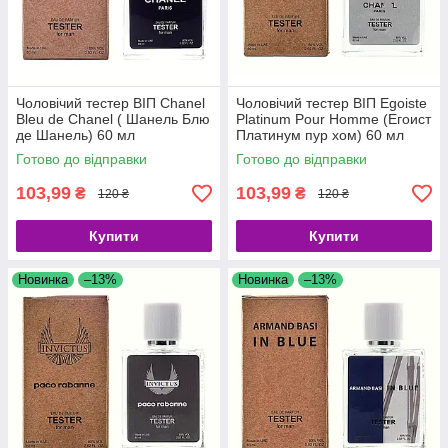
Чоловічий тестер ВІП Chanel
Чоловічий тестер ВІП Egoiste
Bleu de Chanel ( Шанель Блю
Platinum Pour Homme (Егоист
де Шанель) 60 мл
Платинум пур хом) 60 мл
крафт
Готово до відправки
Готово до відправки
103,99
103,99
₴
₴
120 ₴
120 ₴
Купити
Купити
Новинка
–13%
Новинка
–13%